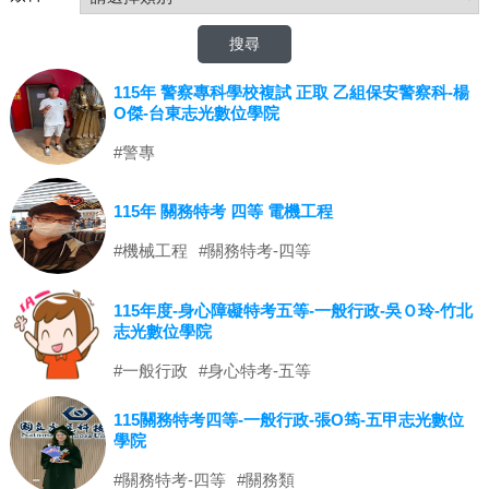
115年 警察專科學校複試 正取 乙組保安警察科-楊
O傑-台東志光數位學院
#警專
115年 關務特考 四等 電機工程
#機械工程
#關務特考-四等
115年度-身心障礙特考五等-一般行政-吳Ｏ玲-竹北
志光數位學院
#一般行政
#身心特考-五等
115關務特考四等-一般行政-張O筠-五甲志光數位
學院
#關務特考-四等
#關務類