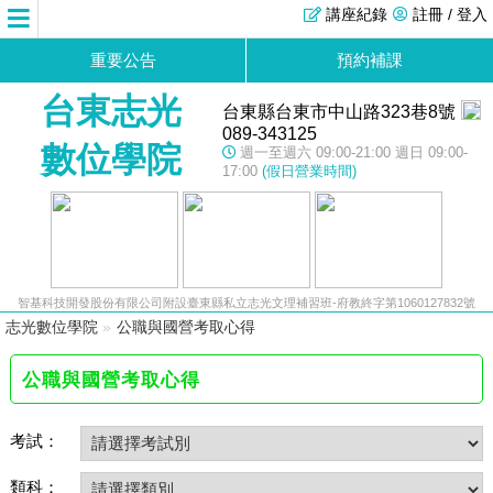
講座紀錄
註冊 / 登入
重要公告
預約補課
台東志光
台東縣台東市中山路323巷8號
089-343125
數位學院
週一至週六 09:00-21:00 週日 09:00-
17:00
(假日營業時間)
智基科技開發股份有限公司附設臺東縣私立志光文理補習班-府教終字第1060127832號
志光數位學院
»
公職與國營考取心得
公職與國營考取心得
考試：
類科：