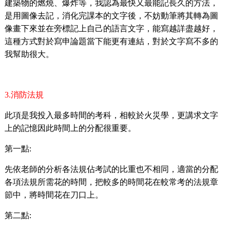
建築物的燃燒、爆炸等，我認為最快又最能記長久的方法，
是用圖像去記，消化完課本的文字後，不妨動筆將其轉為圖
像畫下來並在旁標記上自己的語言文字，能寫越詳盡越好，
這種方式對於寫申論題當下能更有連結，對於文字寫不多的
我幫助很大。
3.
消防法規
此項是我投入最多時間的考科，相較於火災學，更講求文字
上的記憶因此時間上的分配很重要。
第一點
:
先依老師的分析各法規佔考試的比重也不相同，適當的分配
各項法規所需花的時間，把較多的時間花在較常考的法規章
節中，將時間花在刀口上。
第二點
: