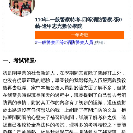
110年-一般警察特考-四等消防警察-張0
藝-逢甲志光數位學院
一年考取
#一般警察四等
#消防警察人員
點閱：
一
、考試背景
:
我是剛畢業的社會新鮮人，在學期間其實除了曾經打工外，
也沒有從事正職的經驗，畢業後的我選擇先入伍服完義務役
後再去就職。家中本無公務人員對於這方面了解不多，但就
在我當兵時跟班長聊天的過程中，班長提到了自己曾去考消
防員的事情，對於其工作的內容有了初步的認識，退伍後對
於出路還沒有任何想法的我，上網爬了有關消防的文章，抱
持著問問看的心態去了補習班詢問，詳細了解考科之後，確
認自己相較於全為法科的考試，理科多的考科相較之下更能
發揮自己的優勢，於是我於退伍後一月時報名了補習班，雖