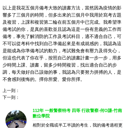
以上是我花五個月備考大致的讀書方法，當然因為疫情的影
響多了三個月的時間，但多
出來
的三個月中我用於寫考古題
及複習，上課和複習第二輪在前五個月中已完成。我希望準
備考試的你，是真的喜歡並且認為這是一份有意義的工作而
備考，事先了解消防的工作及考試科目，適不適合自己，可
不可以從考科中找到自己準備起來是有成就感的，我認為這
是能成為你準備考試的動力，考試難免會有壓力及得失心，
但這也代表了你在乎，按照自己的讀書計畫一步一步，用多
少時間上課、讀書，留多少時間複習，找
出
適合自己的步
調，每天做好自己該做的事，我認為
只要努力拼搏
的人，是
不會感到後悔的
。
擇你所愛、愛你所擇。
上一則：
下一則：
112年 一般警察特考 四等 行政警察-何O謙-竹南
數位學院
相對於全職或半工半讀的考生，我的備考過程更