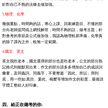
針對自己不熟的法條去做加強。
5.
物理、化學
幾個重點，時間夠的話，專心上課、回家練題目、不懂的部
分向老師提問或上網找解答，時間不夠的話，做考古題，針
對會考的章節及公式做加強，我認為物理較易準備，化學真
的除了課內之外，較無一定範圍。
4.
國文、英文
英文我吃老本，國文選擇的部分也是吃老本，公文的部分熟
記格式到能默寫出來，作文的部分請多多增加自己的成語詞
彙量，及同義詞、同義字，不要整篇「因此、所以」用到
底，用一些如
:
蒿目、爰此、楬櫫等增加作文的彩度，最後請
字體工整給人好印象。
四、給正在備考的你
: