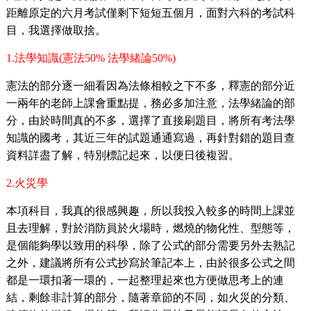
距離原定的六月考試僅剩下短短五個月，面對六科的考試科
目，我選擇做取捨。
1.
法學知識
(
憲法
50%
法學緒論
50%)
憲法的部分逐一細看因為法條相較之下不多，釋憲的部分近
一兩年的老師上課會重點提，務必多加注意，法學緒論的部
分，由於時間真的不多，選擇了直接刷題目，將所有考法學
知識的國考，其近三年的試題通通寫過，再針對錯的題目查
資料詳盡了解，特別標記起來，以便日後複習。
2.
火災學
本項科目，我真的很感興趣，所以我投入較多的時間上課並
且去理解，對於消防員於火場時，燃燒的物化性、型態等，
是個能夠學以致用的科學，除了公式的部分需要另外去熟記
之外，建議將所有公式抄寫於筆記本上，由於很多公式之間
都是一環扣著一環的，一起整理起來也方便做思考上的連
結，剩餘非計算的部分，隨著章節的不同，如火災的分類、