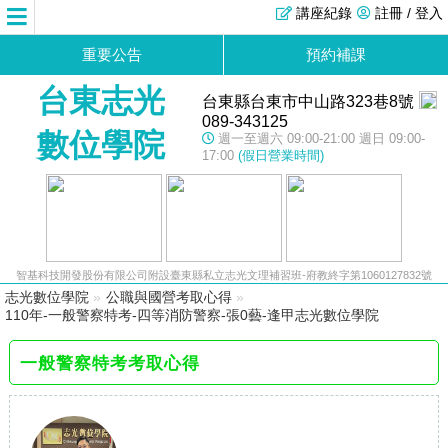
講座紀錄
註冊 / 登入
重要公告
預約補課
台東志光
台東縣台東市中山路323巷8號
089-343125
數位學院
週一至週六 09:00-21:00 週日 09:00-
17:00
(假日營業時間)
智基科技開發股份有限公司附設臺東縣私立志光文理補習班-府教終字第1060127832號
志光數位學院
»
公職與國營考取心得
»
110年-一般警察特考-四等消防警察-張0藝-逢甲志光數位學院
一般警察特考考取心得