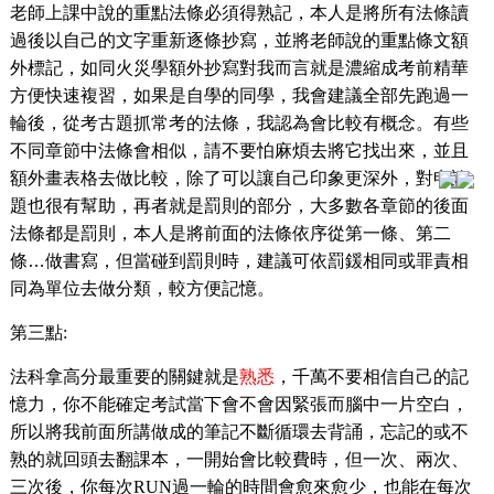
老師上課中說的重點法條必須得熟記，本人是將所有法條讀
過後以自己的文字重新逐條抄寫，並將老師說的重點條文額
外標記，如同火災學額外抄寫對我而言就是濃縮成考前精華
方便快速複習，如果是自學的同學，我會建議全部先跑過一
輪後，從考古題抓常考的法條，我認為會比較有概念。有些
不同章節中法條會相似，請不要怕麻煩去將它找出來，並且
額外畫表格去做比較，除了可以讓自己印象更深外，對申論
題也很有幫助，再者就是罰則的部分，大多數各章節的後面
法條都是罰則，本人是將前面的法條依序從第一條、第二
條…做書寫，但當碰到罰則時，建議可依罰鍰相同或罪責相
同為單位去做分類，較方便記憶。
第三點
:
法科拿高分最重要的關鍵就是
熟悉
，千萬不要相信自己的記
憶力，你不能確定考試當下會不會因緊張而腦中一片空白，
所以將我前面所講做成的筆記不斷循環去背誦，忘記的或不
熟的就回頭去翻課本，一開始會比較費時，但一次、兩次、
三次後，你每次
RUN
過一輪的時間會愈來愈少，也能在每次