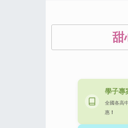
甜
學子專
全國各高
惠
！