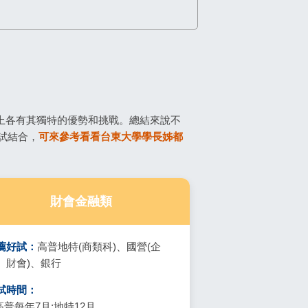
展上各有其獨特的優勢和挑戰。總結來說不
試結合，
可來參考看看台東大學學長姊都
財會金融類
薦好試：
高普地特(商類科)、國營(企
、財會)、銀行
試時間：
高普每年7月;地特12月