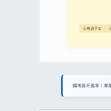
公務員子女
國考路不孤單！專