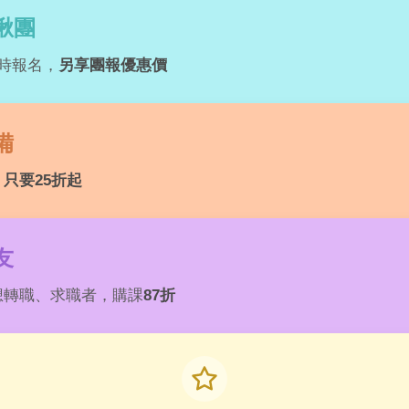
揪團
時報名，
另享團報優惠價
備
，
只要25折起
友
想轉職、求職者，購課
87折