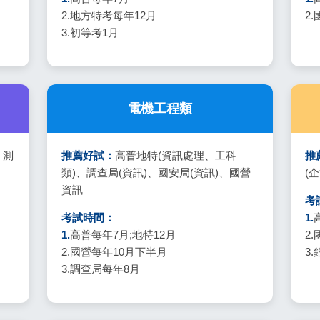
2.地方特考每年12月
2
3.初等考1月
電機工程類
、測
推薦好試：
高普地特(資訊處理、工科
推
類)、調查局(資訊)、國安局(資訊)、國營
(
資訊
考
考試時間：
1.
1.
高普每年7月;地特12月
2
2.國營每年10月下半月
3
3.調查局每年8月