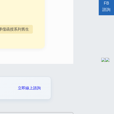
FB
諮詢
學儒函授系列舊生
立即線上諮詢