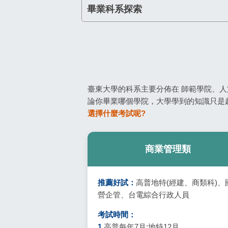
畢業科系探索
臺東大學的科系主要分佈在 師範學院、人
論你畢業哪個學院，大學學到的知識只是
選擇什麼考試呢?
商業管理類
推薦好試：
高普地特(經建、商類科)、
營企管、台電綜合行政人員
考試時間：
1.
高普每年7月;地特12月