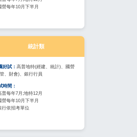
.國營每年10月下半月
統計類
薦好試：
高普地特(經建、統計)、國營
企管、財會)、銀行行員
試時間：
高普每年7月;地特12月
.國營每年10月下半月
.銀行依招考單位