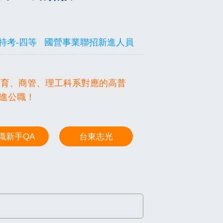
特考-四等
國營事業聯招新進人員
教育、商管、理工科系對應的高普
東進公職！
職新手QA
台東志光