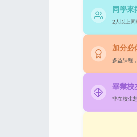
同學來
2人以上同
加分必
多益課程
畢業校
非在校生