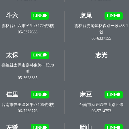
斗六
虎尾
LINE
LINE
雲林縣斗六市民生路172號5樓
雲林縣虎尾鎮林森路一段488-1
05-5377088
號
05-6337155
太保
志光
LINE
嘉義縣太保市嘉朴東路一段78
號
05-3628385
佳里
麻豆
LINE
LINE
台南市佳里區延平路106號3樓
台南市麻豆區中山路70號
06-7236776
06-5714753
左營
岡山
LINE
LINE