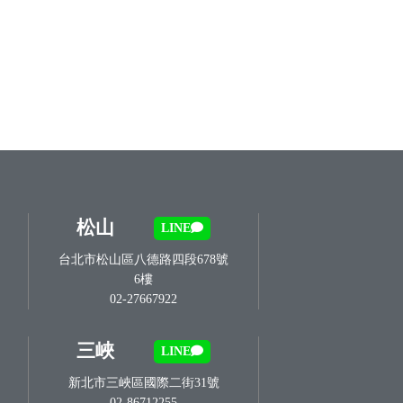
松山
LINE
台北市松山區八德路四段678號
6樓
02-27667922
三峽
LINE
新北市三峽區國際二街31號
02-86712255