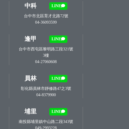
中科
LINE
台中市北區育才北路72號
04-36093599
逢甲
LINE
台中市西屯區黎明路三段321號
3樓
04-27060608
員林
LINE
彰化縣員林市靜修路47之3號
04-8379900
埔里
LINE
南投縣埔里鎮中山路二段343號
049-2993228