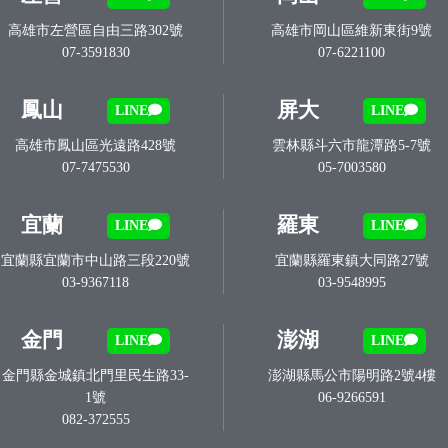
高雄市左營區自由三路302號
高雄市岡山區維新東街9號
07-3591830
07-6221100
鳳山
屏大
LINE
LINE
高雄市鳳山區光遠路428號
雲林縣斗六市龍潭路5-7號
07-7475530
05-7003580
宜蘭
羅東
LINE
LINE
宜蘭縣宜蘭市中山路三段220號
宜蘭縣羅東鎮大同路27號
03-9367118
03-9548995
金門
澎湖
LINE
LINE
金門縣金城鎮北門里民生路33-
澎湖縣馬公市陽明路2號4樓
1號
06-9266591
082-372555