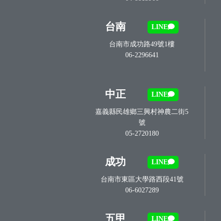
台南
LINE
台南市成功路49號1樓
06-2296641
中正
LINE
嘉義縣民雄鄉三興村神農二街5
號
05-2720180
成功
LINE
台南市東區大學路西段41號
06-6027289
五甲
LINE