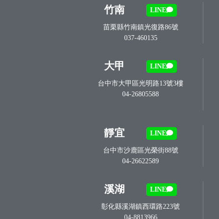
竹南
LINE
苗栗縣竹南鎮光復路86號
037-460135
大甲
LINE
台中市大甲區光明路13號3樓
04-26805588
靜宜
LINE
台中市沙鹿區光榮街88號
04-26622589
溪湖
LINE
彰化縣溪湖鎮西環路223號
04-8813966