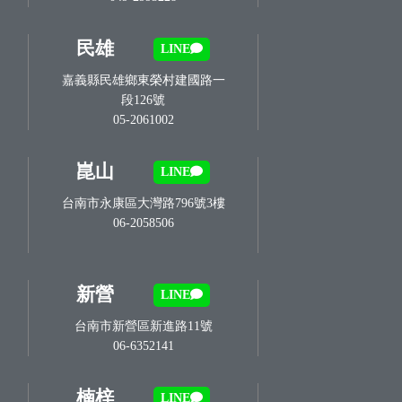
民雄
LINE
嘉義縣民雄鄉東榮村建國路一
段126號
05-2061002
崑山
LINE
台南市永康區大灣路796號3樓
06-2058506
新營
LINE
台南市新營區新進路11號
06-6352141
楠梓
LINE