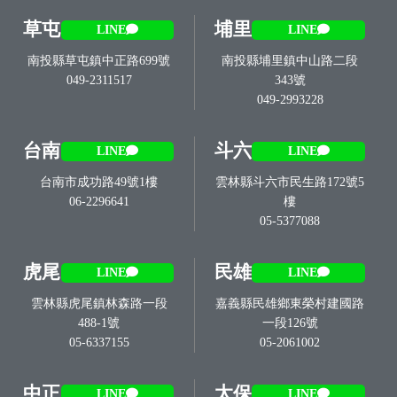
草屯
埔里
LINE
LINE
南投縣草屯鎮中正路699號
南投縣埔里鎮中山路二段
049-2311517
343號
049-2993228
台南
斗六
LINE
LINE
台南市成功路49號1樓
雲林縣斗六市民生路172號5
06-2296641
樓
05-5377088
虎尾
民雄
LINE
LINE
雲林縣虎尾鎮林森路一段
嘉義縣民雄鄉東榮村建國路
488-1號
一段126號
05-6337155
05-2061002
中正
太保
LINE
LINE