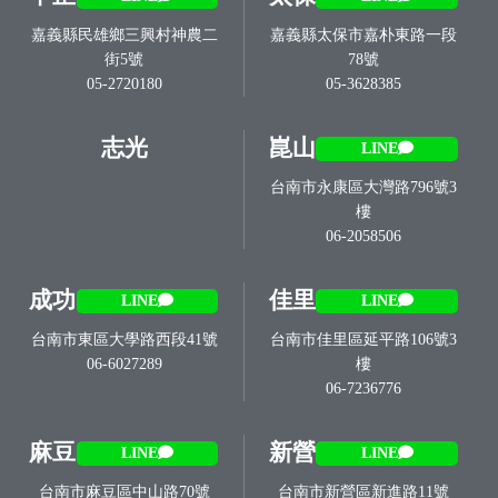
嘉義縣民雄鄉三興村神農二
嘉義縣太保市嘉朴東路一段
街5號
78號
05-2720180
05-3628385
志光
崑山
LINE
台南市永康區大灣路796號3
樓
06-2058506
成功
佳里
LINE
LINE
台南市東區大學路西段41號
台南市佳里區延平路106號3
06-6027289
樓
06-7236776
麻豆
新營
LINE
LINE
台南市麻豆區中山路70號
台南市新營區新進路11號