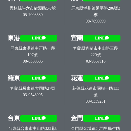
雲林縣斗六市龍潭路5-7號
屏東縣潮州鎮延平路206號3
05-7003580
樓
08-7890099
東港
宜蘭
LINE
LINE
屏東縣東港鎮中正路一段
宜蘭縣宜蘭市中山路三段
197號
220號
08-8350606
03-9367118
羅東
花蓮
LINE
LINE
宜蘭縣羅東鎮大同路27號
花蓮縣花蓮市國聯一路133
03-9548995
號
03-8339231
台東
金門
LINE
LINE
台東縣台東市中山路323巷8
金門縣金城鎮北門里民生路