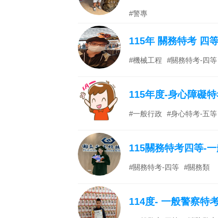
#警專
115年 關務特考 四
#機械工程
#關務特考-四等
115年度-身心障礙
#一般行政
#身心特考-五等
115關務特考四等-
#關務特考-四等
#關務類
114度- 一般警察