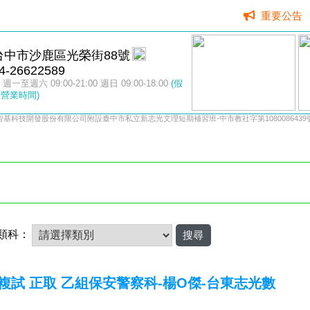
重要公告
台中市沙鹿區光榮街88號
4-26622589
週一至週六 09:00-21:00 週日 09:00-18:00
(假
營業時間)
智基科技開發股份有限公司附設臺中市私立新志光文理短期補習班-中市教社字第1080086439
類科：
校複試 正取 乙組保安警察科-楊O傑-台東志光數