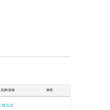
高屏/澎湖
東部
士林志光