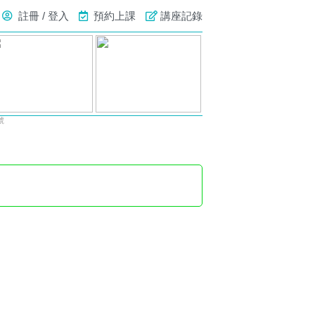
註冊 / 登入
預約上課
講座記錄
號