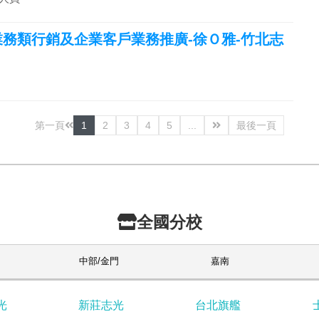
-業務類行銷及企業客戶業務推廣-徐Ｏ雅-竹北志
第一頁
1
2
3
4
5
...
最後一頁
全國分校
中部/金門
嘉南
光
新莊志光
台北旗艦