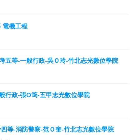
等 電機工程
特考五等-一般行政-吳Ｏ玲-竹北志光數位學院
一般行政-張O筠-五甲志光數位學院
特考四等-消防警察-范Ｏ奎-竹北志光數位學院