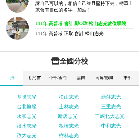
訴自己可以的，相信自己並且堅持下去，榜單上
就會有自己的名字，加油！
111年 高普考 會計 鄭O瑋 松山志光數位學院
111年 高普考 正取 會計 松山志光
全國分校
北部
桃竹苗
中部/金門
嘉南
高屏/澎湖
東部
基隆志光
松山志光
新莊志光
台北旗艦
士林志光
三重志光
永和志光
新店志光
三峽北大志光
淡水志光
板橋志光
中和志光
政大志光
樹林志光