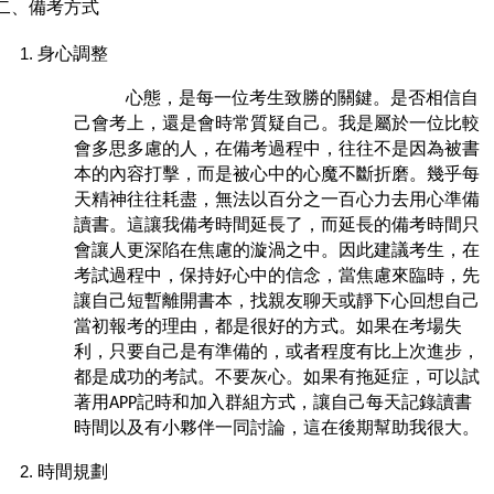
二、備考方式
身心調整
心態，是每一位考生致勝的關鍵。是否相信自
己會考上，還是會時常質疑自己。我是屬於一位比較
會多思多慮的人，在備考過程中，往往不是因為被書
本的內容打擊，而是被心中的心魔不斷折磨。幾乎每
天精神往往耗盡，無法以百分之一百心力去用心準備
讀書。這讓我備考時間延長了，而延長的備考時間只
會讓人更深陷在焦慮的漩渦之中。因此建議考生，在
考試過程中，保持好心中的信念，當焦慮來臨時，先
讓自己短暫離開書本，找親友聊天或靜下心回想自己
當初報考的理由，都是很好的方式。如果在考場失
利，只要自己是有準備的，或者程度有比上次進步，
都是成功的考試。不要灰心。如果有拖延症，可以試
著用APP記時和加入群組方式，讓自己每天記錄讀書
時間以及有小夥伴一同討論，這在後期幫助我很大。
時間規劃