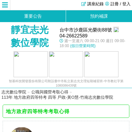
講座紀錄
註冊 / 登入
重要公告
預約補課
靜宜志光
台中市沙鹿區光榮街88號
04-26622589
數位學院
週一至週六 09:00-21:00 週日 09:00-
18:00
(假日營業時間)
智基科技開發股份有限公司附設臺中市私立新志光文理短期補習班-中市教社字第
1080086439號
志光數位學院
»
公職與國營考取心得
»
113年 地方政府四等特考 四等 戶政-黃O慧-竹南志光數位學院
地方政府四等特考考取心得