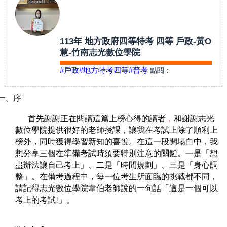
113年 地方政府四等特考 四等 戶政-黃O
慧-竹南志光數位學院
#戶政
#地方特考四等
#普考
點閱：
一、序
首先謝謝正在閱讀這篇上榜心得的讀者
，
和謝謝志光
數位學院
提供很好的老師授課，讓我在考試上除了順利上
榜外，同時獲得學習新知的喜悅。在這一段開場白中，我
想分享三個在準備考試時須要特別注意的關鍵。一是「想
盡辦法讓自己考上」、二是「時間規劃」、三是「身心調
整」。在備考過程中，每一位考生所面臨的挑戰都不同，
請記得志光
數位學院
韋伯
老師說的一句話「這是一個可以
考上的考試!」。