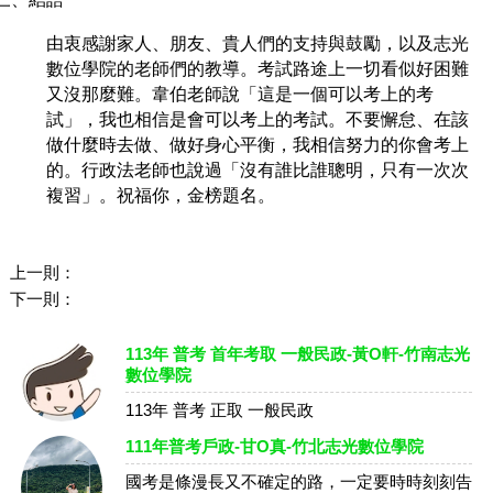
三、結語
由衷感謝家人、朋友、貴人們的支持與鼓勵，以及志光
數位學院的老師們的教導。考試路途上一切看似好困難
又沒那麼難。韋伯老師說「這是一個可以考上的考
試」，我也相信是會可以考上的考試。不要懈怠、在該
做什麼時去做、做好身心平衡，我相信努力的你會考上
的。行政法老師也說過「沒有誰比誰聰明，只有一次次
複習」。祝福你，金榜題名。
上一則：
下一則：
113年 普考 首年考取 一般民政-黃O軒-竹南志光
數位學院
113年 普考 正取 一般民政
111年普考戶政-甘O真-竹北志光數位學院
國考是條漫長又不確定的路，一定要時時刻刻告