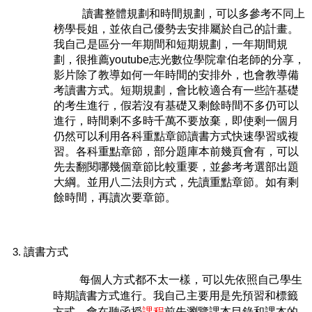
讀書整體規劃和時間規劃，可以多參考不同上
榜學長姐，並依自己優勢去安排屬於自己的
計畫。
我自己是區分一年期間和短期規劃，一年期間規
劃，很推薦youtube志光
數位學院
韋
伯老師的分享，
影片除了教導如何一年時間的安排外，也會教導備
考讀書方式。短期規劃，會比較適合有一些許基礎
的考生進行，假若沒有基礎又剩餘時間不多仍可以
進行，時間剩不多時千萬不要放棄，即使剩一個月
仍然可以利用各科重點章節讀書方式快速學習或複
習。各科重點章節，部分題庫本前幾頁會有，可以
先去翻閱哪幾個章節比較重要，並參考考選部出題
大綱。並用八二法則方式，先讀重點章節。如有剩
餘時間，再讀次要章節。
讀書方式
每個人方式都不太一樣，可以先依照自己學生
時期讀書方式進行。我自己主要用是先預習和標籤