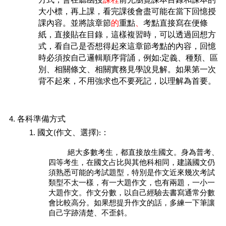
方式，會在聽函授
課程
前先瀏覽課本目錄和課本的
大小標，再上課，看完課後會盡可能在當下回憶授
課內容。並將該章節
的
重點
、
考點直接寫在便條
紙，直接貼在目錄，這樣複習時，可以透過回想方
式，看自己是否想得起來這章節考點的內容，回憶
時必須按自己邏輯順序背誦，例如:定義、種類、區
別、相關條文、相關實務見學說見解。如果第一次
背不起來，不用強求也不要死記，以理解為首要。
各科準備方式
國文(作文、選擇):：
絕大多數考生，都直接放生國文。身為普考、
四等考生，在國文占比與其他科相同，建議國文仍
須熟悉可能的考試題型，特別是作文近來幾次考試
類型不太一樣，有一大題作文，也有兩題，一小一
大題作文。作文分數，以自己經驗去書寫通常分數
會比較高分。如果想提升作文的話，多練一下筆讓
自己字跡清楚、不歪斜。