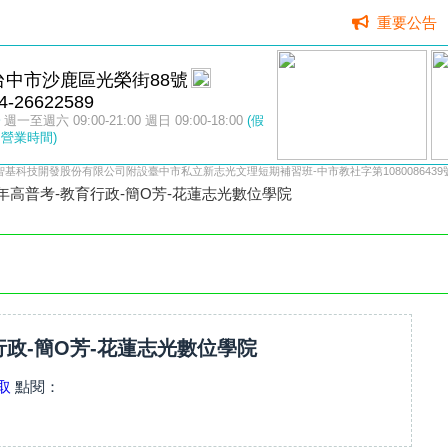
重要公告
台中市沙鹿區光榮街88號
4-26622589
週一至週六 09:00-21:00 週日 09:00-18:00
(假
營業時間)
智基科技開發股份有限公司附設臺中市私立新志光文理短期補習班-中市教社字第1080086439
4年高普考-教育行政-簡O芳-花蓮志光數位學院
行政-簡O芳-花蓮志光數位學院
取
點閱：