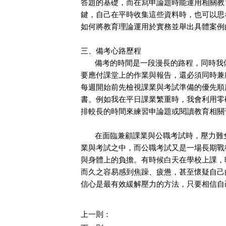
答題的基礎，而在寫申論題時能運用相關教
鍵，自己在平時收集這些資料時，也可以思
如何將教育理論運用於實務並舉出具體案例
三、備考心路歷程
備考的時間是一段漫長的路程，同時我備
要應付課堂上的作業與報告，還必須同時兼
每週開始前先檢視課業與考試準備的優先順
書。例如我在平日課業繁重時，我會利用零
排較長的時間來練習申論題或閱讀教育相關
在面臨兼顧課業與公職考試時，壓力難免
業與考試之中，而公職考試又是一場長期戰
與身體上的負擔。有時候白天在學校上課，
而久之容易感到焦躁、疲憊，甚至懷疑自己
信心是最有效緩解壓力的方法，只要相信自
上一則：