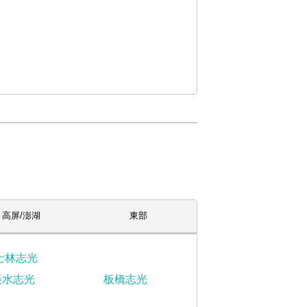
高屏/澎湖
東部
士林志光
淡水志光
板橋志光