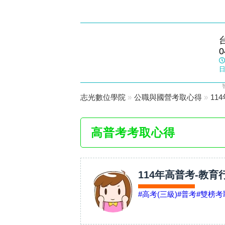
靜宜志光
0
數位學院
日
志光數位學院
»
公職與國營考取心得
»
11
高普考考取心得
114年高普考-教育
#高考(三級)
#普考
#雙榜考