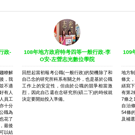
行政-
108年地方政府特考四等一般行政-李
10
O安-左營志光數位學院
趨瞭解
回想起當初報考公職(一般行政)的契機除了和
地方制
後，我
自己念的研究所科系有關之外，也是基於公職
條文，
並不適
工作上的安定性，但由於公職的競爭相當激
繕寫下
好有人
烈，因此自己還在念研究所(碩二下)的時候就
有第2
人員工
決定要開始投入準備。
7條之
亦十分
自治條
公職為
54條
也花了
及補選
，最後
可以結