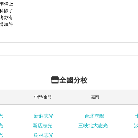
準備上
科除了
考亦有
增加許
全國分校
中部/金門
嘉南
光
新莊志光
台北旗艦
光
新店志光
三峽北大志光
光
樹林志光