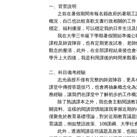
一、背景說明
之前在暑假期間有報名縣政府的暑期工讀
概況，自己也比較喜歡文書行政相關的工作
穩定、福利優渥，可以穩定我的日常生活及
我在大學三年級下學期暑假開始準備公職
課程及師資陣容，也有定期更改試卷、老師
觀念的釐清，此外，在全部課程結束後也會
學升上大四後，我是利用課後的時間來觀看
二、科目備考經驗
志光函授不僅有完整的師資陣容，更具有
課堂中傳授答題技巧，也會將抽象概念化為
務經驗，讓我們在課堂中了解初步的工作概
除了熟讀課本之外，我也會主動閱讀教育
關資料。這樣的閱讀習慣能讓我掌握近期的
僅聚焦於教育基礎理論，對於近期教育議題
育議題，例如雙語政策、108課綱、大學
此外，透過閱讀這些議題及政策，也能讓