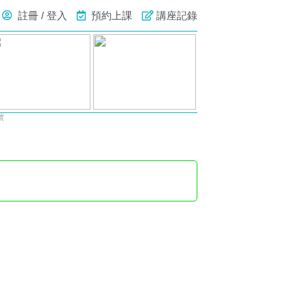
註冊 / 登入
預約上課
講座記錄
號