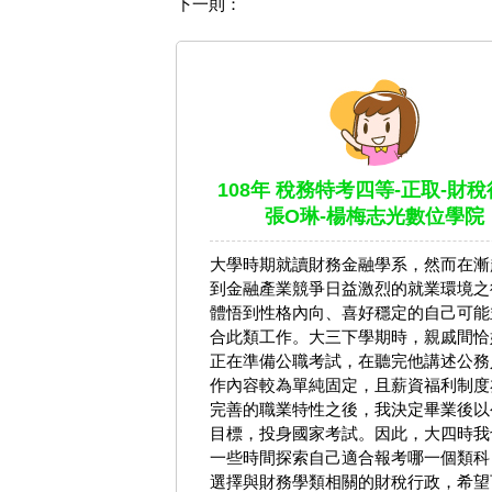
下一則：
108年 稅務特考四等-正取-財稅
張O琳-楊梅志光數位學院
大學時期就讀財務金融學系，然而在漸
到金融產業競爭日益激烈的就業環境之
體悟到性格內向、喜好穩定的自己可能
合此類工作。大三下學期時，親戚間恰
正在準備公職考試，在聽完他講述公務
作內容較為單純固定，且薪資福利制度
完善的職業特性之後，我決定畢業後以
目標，投身國家考試。因此，大四時我
一些時間探索自己適合報考哪一個類科
選擇與財務學類相關的財稅行政，希望