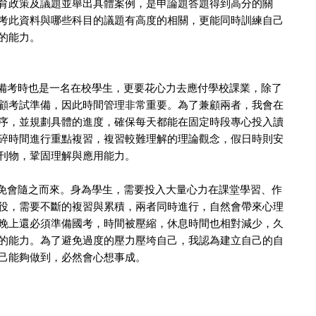
育政策及議題並舉出具體案例，是申論題答題得到高分的關
考此資料與哪些科目的議題有高度的相關，更能同時訓練自己
的能力。
考時也是一名在校學生，更要花心力去應付學校課業，除了
顧考試準備，因此時間管理非常重要。為了兼顧兩者，我會在
序，並規劃具體的進度，確保每天都能在固定時段專心投入讀
碎時間進行重點複習，複習較難理解的理論觀念，假日時則安
刊物，鞏固理解與應用能力。
會隨之而來。身為學生，需要投入大量心力在課堂學習、作
役，需要不斷的複習與累積，兩者同時進行，自然會帶來心理
晚上還必須準備國考，時間被壓縮，休息時間也相對減少，久
的能力。為了避免過度的壓力壓垮自己，我認為建立自己的自
己能夠做到，必然會心想事成。