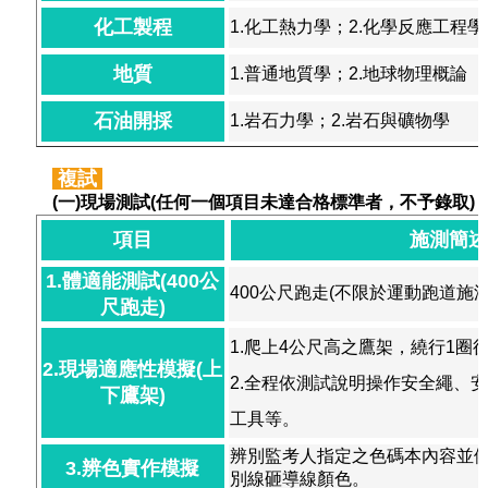
化工製程
1.化工熱力學；2.化學反應工程學
地質
1.普通地質學；2.地球物理概論
石油開採
1.岩石力學；2.岩石與礦物學
複試
(一)現場測試(任何一個項目未達合格標準者，不予錄取)
項目
施測簡
1.體適能測試(400公
400公尺跑走(不限於運動跑道施測
尺跑走)
1.爬上4公尺高之鷹架，繞行1圈
2.現場適應性模擬(上
2.全程依測試說明操作安全繩、
下鷹架)
工具等。
辨別監考人指定之色碼本內容並
3.辨色實作模擬
別線砸導線顏色。