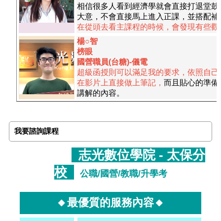
相信很多人看到經濟學就會直接打退堂鼓
大意，不會直接馬上進入正課，並搭配補
在從頭去看主課程的時候，會發現有些觀
楊○智
榜眼
國營職員(台糖)-儀電
超級函授則可以滿足我的要求，依照自己
在影片上直接做上筆記，
而且貼心的準備
講解的內容。
我要諮詢課程
志光數位學院 - 太保分
校
公職/國營/教職/升學考
🔸最優質的服務內容🔸