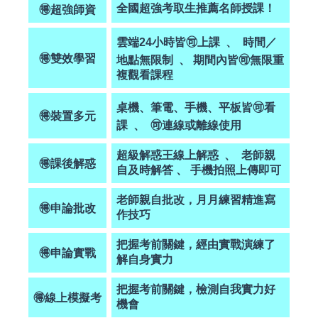
全國超強考取生推薦名師授課
！
🉐超強師資
雲端24小時皆🉑上課 、 時間／
🉐雙效
學習
地點無限制 、 期間內皆🉑無限重
複觀看課程
桌機、筆電、手機、平板皆🉑看
🉐
裝置多元
課 、 🉑連線或離線使用
超級解惑王線上解惑 、 老師親
🉐
課後解惑
自及時解答 、 手機拍照上傳即可
老師親自批改，月月練習精進寫
🉐
申論批改
作技巧
把握考前關鍵，經由實戰演練了
🉐
申論實戰
解自身實力
把握考前關鍵，檢測自我實力好
🉐線上模擬考
機會