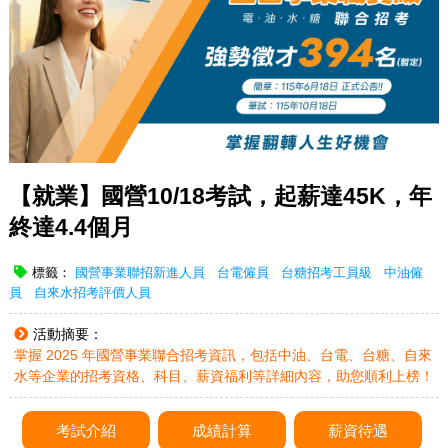
【就業】國營10/18考試，起薪達45K，年
終達4.4個月
標籤：
國營事業聯招新進人員
台電僱員
台糖招考工員級
中油僱
員
自來水招考評價人員
活動摘要：
掌握 2025 年國營事業聯合招考資訊，包括中油、台電、台糖、自來
水等企業的招考資格、科目、薪資福利等詳細內容，助您順利上榜！
考試介紹
成績計算
薪資待遇