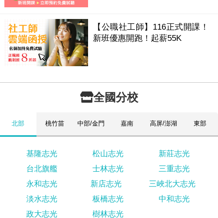
【公職社工師】116正式開課！
新班優惠開跑！起薪55K
全國分校
北部
桃竹苗
中部/金門
嘉南
高屏/澎湖
東部
基隆志光
松山志光
新莊志光
台北旗艦
士林志光
三重志光
永和志光
新店志光
三峽北大志光
淡水志光
板橋志光
中和志光
政大志光
樹林志光