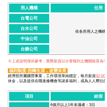
用人機構
任用
台電公司
台水公司
依各所用人之機構
中油公司
台糖公司
※上述說明僅供參考，實際薪資以分發報到之機關核算為
福利制度-扭轉生涯，改變未來
經濟部所屬國營事業，工作環境單純穩定，每月薪資
42,0
休金，以及提供在職進修機會等諸多福利，成為人人嚮往的
項目
給假
6個月以上1年未滿者：3日