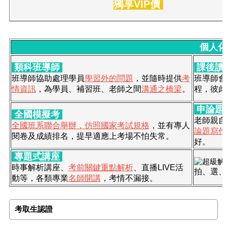
獨享VIP價
個人化
類科班導師
課後讀
班導師協助處理學員
學習外的問題
，並隨時提供
考
班導師會
情資訊
，為學員、補習班、老師之間
溝通之橋梁
。
程，彼此
申論題
全國模擬考
老師親自
全國班系聯合舉辦，仿照國家考試規格
，並有專人
論題寫作
閱卷及成績排名，提早適應上考場不怕失常。
好。
專題式講座
時事解析講座、
考前關鍵重點解析
、直播LIVE活
拍、選、
動等，各類專業
名師開講
，考情不漏接。
考取生認證