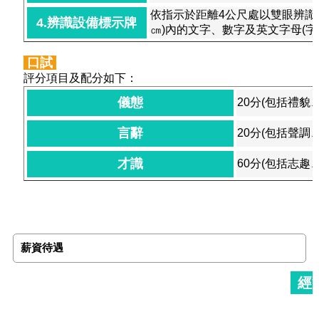
依指示於距離4公尺處以雙眼辨識出
4.辨識設備標示牌
㎝)內的文字、數字及英文字母(字
口試
評分項目及配分如下：
儀態
20分(包括禮貌
言辭
20分(包括聲調
才識
60分(包括志
薪資待遇
經