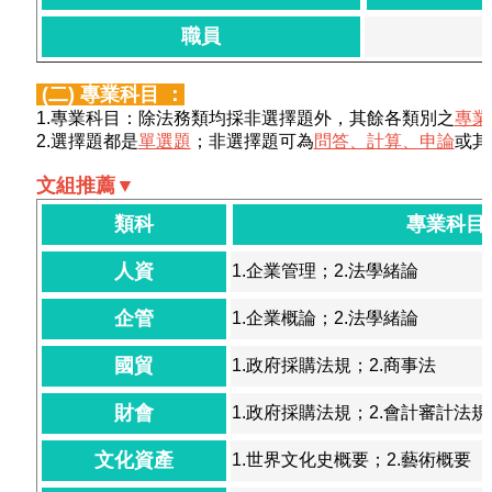
職員
(二) 專業科目 ：
1.專業科目：除法務類均採非選擇題外，其餘各類別之
專業
2.選擇題都是
單選題
；非選擇題可為
問答、計算、申論
或其
文組推薦▼
類科
專業科目
人資
1.企業管理；2.法學緒論
企管
1.企業概論；2.法學緒論
國貿
1.政府採購法規；2.商事法
財會
1.政府採購法規；2.會計審計法規
文化資產
1.世界文化史概要；2.藝術概要