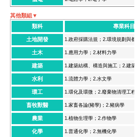
其他類組▼
類科
專業科目
土地開發
1.政府採購法規；2.環境規劃與
土木
1.應用力學；2.材料力學
建築
1.建築結構、構造與施工；2.建
水利
1.流體力學；2.水文學
環工
1.環化及環微；2.廢棄物清理工程
畜牧獸醫
1.家畜各論(豬學)；2.豬病學
農業
1.植物生理學；2.作物學
化學
1.普通化學；2.無機化學