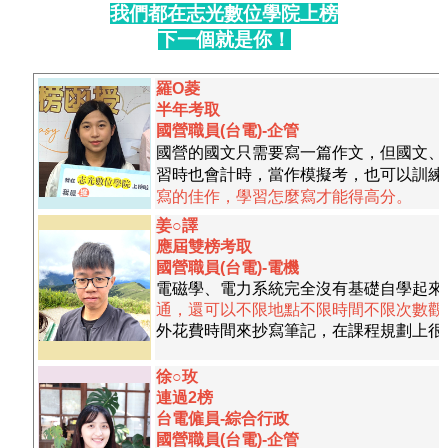
我們都在志光數位學院上榜
下一個就是你！
羅O菱
半年考取
國營職員(台電)-企管
國營的國文只需要寫一篇作文，但國文、
習時也會計時，當作模擬考，也可以訓練
寫的佳作，學習怎麼寫才能得高分。
姜○譯
應屆雙榜考取
國營職員(台電)-電機
電磁學、電力系統完全沒有基礎自學起來
通，還可以不限地點不限時間不限次數觀
外花費時間來抄寫筆記，在課程規劃上很
徐○玫
連過2榜
台電僱員-綜合行政
國營職員(台電)-企管