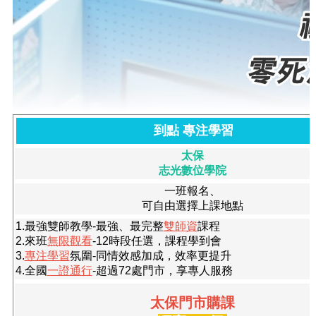
到點 專注學習
太保
志光數位
學院
一班報名、
可自由選擇上課地點
1.最強雙師教學-最強、最完整
雙師資
課程
2.來班
無限觀看
-
12時段任選，課程學到會
3.
專注學習
氛圍-同情效感加成，效率更提升
4.全國
一證通行
-
超過72處門市，享專人服務
太保門市購課