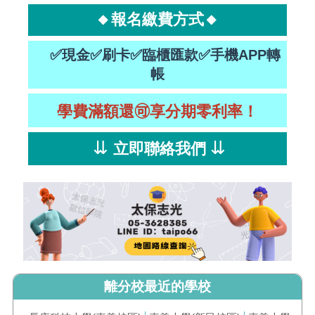
🔸報名繳費方式🔸
✅現金✅刷卡✅臨櫃匯款✅手機APP轉
帳
學費滿額還🉑享分期零利率！
⇊
⇊
立即聯絡我們
離分校最近的學校