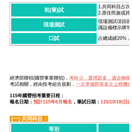
1.共同科目占2
初(筆)試
2.原住民族或
現場測試項目區分
現場測試
識設備標示牌等
口試
占總成績20%，
經濟部聯招(國營事業聯招)，
考科少、選擇題多，適合轉職
考試相關，經由投考組合規劃，
一次準備即有多次上榜機
115年國營招考重要日程：
報名日期：
預計115年6月報名
，筆試日期：
115/10/18(日)
(一) 共同科目：
等別