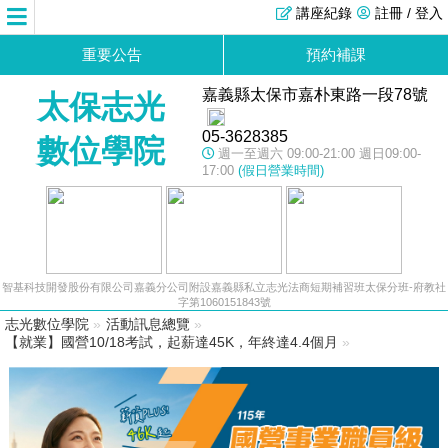
講座紀錄
註冊 / 登入
重要公告
預約補課
嘉義縣太保市嘉朴東路一段78號
太保志光
05-3628385
數位學院
週一至週六 09:00-21:00 週日09:00-
17:00
(假日營業時間)
智基科技開發股份有限公司嘉義分公司附設嘉義縣私立志光法商短期補習班太保分班-府教社
字第1060151843號
志光數位學院
»
活動訊息總覽
»
【就業】國營10/18考試，起薪達45K，年終達4.4個月
»