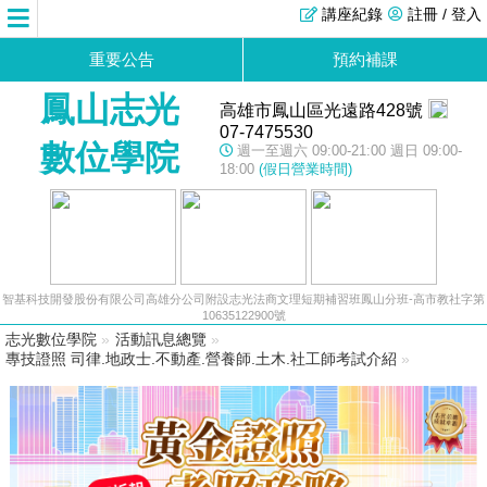
講座紀錄
註冊 / 登入
重要公告
預約補課
鳳山志光
高雄市鳳山區光遠路428號
07-7475530
數位學院
週一至週六 09:00-21:00 週日 09:00-
18:00
(假日營業時間)
智基科技開發股份有限公司高雄分公司附設志光法商文理短期補習班鳳山分班-高市教社字第
10635122900號
志光數位學院
»
活動訊息總覽
»
專技證照 司律.地政士.不動產.營養師.土木.社工師考試介紹
»