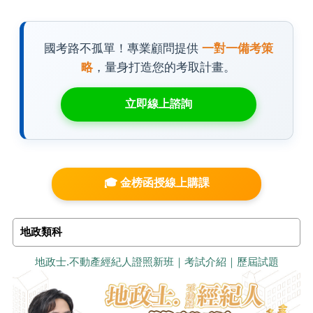
國考路不孤單！專業顧問提供
一對一備考策
略
，量身打造您的考取計畫。
立即線上諮詢
🎓 金榜函授線上購課
地政類科
地政士.不動產經紀人證照新班｜考試介紹｜歷屆試題