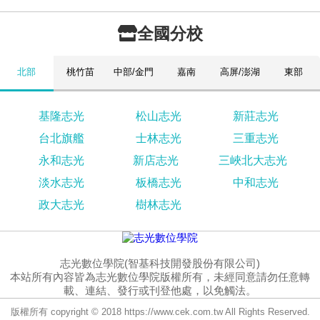
全國分校
北部
桃竹苗
中部/金門
嘉南
高屏/澎湖
東部
基隆志光
松山志光
新莊志光
台北旗艦
士林志光
三重志光
永和志光
新店志光
三峽北大志光
淡水志光
板橋志光
中和志光
政大志光
樹林志光
志光數位學院(智基科技開發股份有限公司)
本站所有內容皆為志光數位學院版權所有，未經同意請勿任意轉
載、連結、發行或刊登他處，以免觸法。
版權所有 copyright © 2018 https://www.cek.com.tw All Rights Reserved.