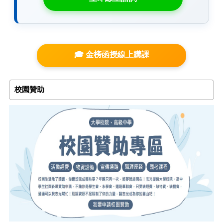
🎓 金榜函授線上購課
校園贊助