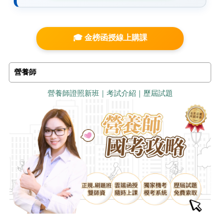
🎓 金榜函授線上購課
營養師
營養師證照新班｜考試介紹｜歷屆試題