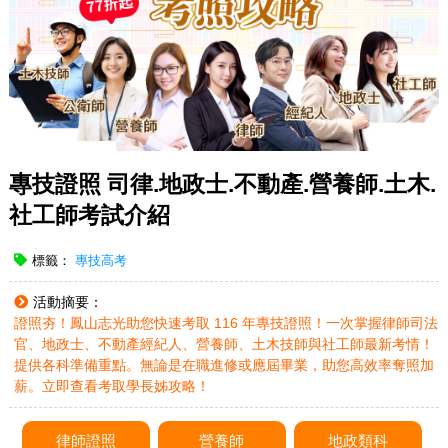
專技證照 司律.地政士.不動產.營養師.土木.
社工師考試介紹
標籤：
專技高考
活動摘要：
證照夯！鳳山志光助您快速考取 116 年專技證照！一次掌握律師司法
官、地政士、不動產經紀人、營養師、土木技師與社工師最新考情！
提供各科準備重點。無論是在職進修或應屆畢業，助您高效率奪照加
薪。立即查看考取學長姊攻略！
律師證照
營養師
地政類科