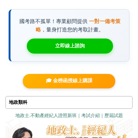
國考路不孤單！專業顧問提供
一對一備考策
略
，量身打造您的考取計畫。
立即線上諮詢
🎓 金榜函授線上購課
地政類科
地政士.不動產經紀人證照新班｜考試介紹｜歷屆試題