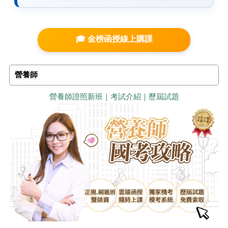
🎓 金榜函授線上購課
營養師
營養師證照新班｜考試介紹｜歷屆試題