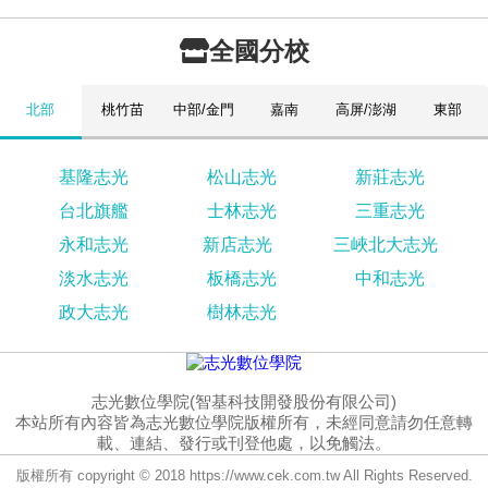
全國分校
北部
桃竹苗
中部/金門
嘉南
高屏/澎湖
東部
基隆志光
松山志光
新莊志光
台北旗艦
士林志光
三重志光
永和志光
新店志光
三峽北大志光
淡水志光
板橋志光
中和志光
政大志光
樹林志光
志光數位學院(智基科技開發股份有限公司)
本站所有內容皆為志光數位學院版權所有，未經同意請勿任意轉
載、連結、發行或刊登他處，以免觸法。
版權所有 copyright © 2018 https://www.cek.com.tw All Rights Reserved.