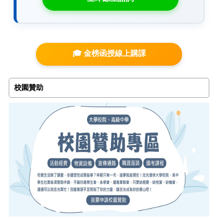
🎓 金榜函授線上購課
校園贊助