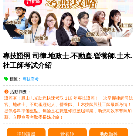
專技證照 司律.地政士.不動產.營養師.土木.
社工師考試介紹
標籤：
專技高考
活動摘要：
證照夯！鳳山志光助您快速考取 116 年專技證照！一次掌握律師司法
官、地政士、不動產經紀人、營養師、土木技師與社工師最新考情！
提供各科準備重點。無論是在職進修或應屆畢業，助您高效率奪照加
薪。立即查看考取學長姊攻略！
律師證照
營養師
地政類科