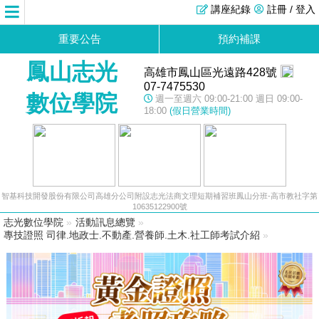
講座紀錄
註冊 / 登入
重要公告
預約補課
鳳山志光
高雄市鳳山區光遠路428號
07-7475530
數位學院
週一至週六 09:00-21:00 週日 09:00-
18:00
(假日營業時間)
智基科技開發股份有限公司高雄分公司附設志光法商文理短期補習班鳳山分班-高市教社字第
10635122900號
志光數位學院
»
活動訊息總覽
»
專技證照 司律.地政士.不動產.營養師.土木.社工師考試介紹
»