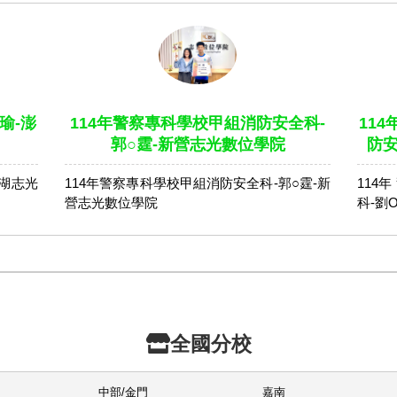
瑜-澎
114年警察專科學校甲組消防安全科-
11
郭○霆-新營志光數位學院
防安
澎湖志光
114年警察專科學校甲組消防安全科-郭○霆-新
114
營志光數位學院
科-劉
全國分校
中部/金門
嘉南