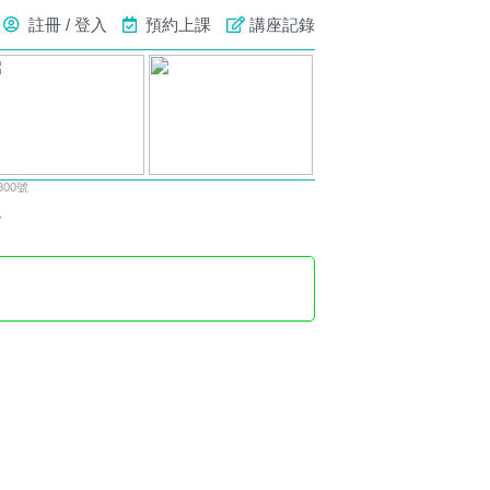
註冊 / 登入
預約上課
講座記錄
00號
院