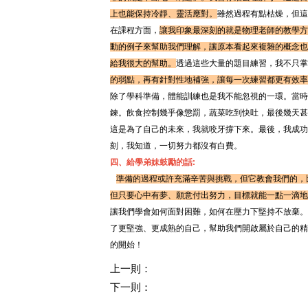
上也能保持冷靜、靈活應對。
雖然過程有點枯燥，但這
在課程方面，
讓我印象最深刻的就是物理老師的教學方
動的例子來幫助我們理解，讓原本看起來複雜的概念也
給我很大的幫助。
透過這些大量的題目練習，我不只掌
的弱點，再有針對性地補強，讓每一次練習都更有效率
除了學科準備，體能訓練也是我不能忽視的一環。當時
鍊。飲食控制幾乎像懲罰，蔬菜吃到快吐，最後幾天甚
這是為了自己的未來，我就咬牙撐下來。最後，我成功
刻，我知道，一切努力都沒有白費。
四、給學弟妹鼓勵的話:
準備的過程或許充滿辛苦與挑戰，但它教會我們的，
但只要心中有夢、願意付出努力，目標就能一點一滴地
讓我們學會如何面對困難，如何在壓力下堅持不放棄。
了更堅強、更成熟的自己，幫助我們開啟屬於自己的精
的開始！
上一則：
下一則：