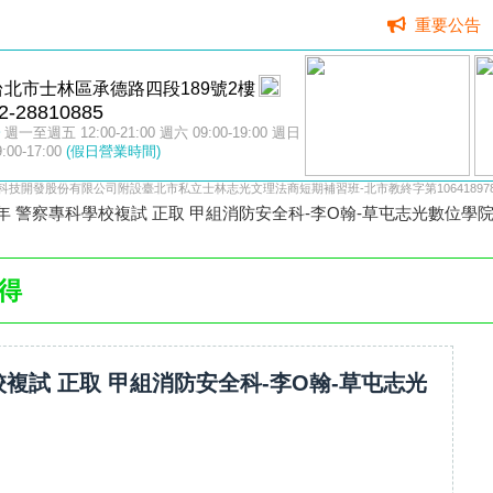
重要公告
台北市士林區承德路四段189號2樓
2-28810885
週一至週五 12:00-21:00 週六 09:00-19:00 週日
9:00-17:00
(假日營業時間)
科技開發股份有限公司附設臺北市私立士林志光文理法商短期補習班-北市教終字第106418978
4年 警察專科學校複試 正取 甲組消防安全科-李O翰-草屯志光數位學
得
校複試 正取 甲組消防安全科-李O翰-草屯志光