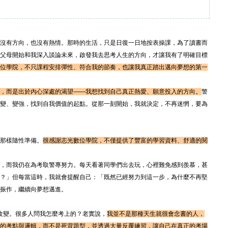
沒有方向，也沒有熱情。那時的生活，只是日復一日地按表操課，為了讀書而
父母開始和我深入談論未來，啟發我去思考人生的方向，才讓我有了明確目標
位學院，不只課程安排彈性、符合我的節奏，也讓我真正踏出邁向夢想的第一
，而是出於內心深處的渴望——我想找到自己真正熱愛、願意投入的方向。
警
變、變強，找到自我價值的起點。從那一刻開始，我就決定，不再迷惘，要為
那樣隨性準備。
很感謝志光數位學院，不僅提供了豐富的學習資料、舒適的閱
，而我仍在為考取警專努力。每天看著同學們出去玩，心裡難免感到羨慕，甚
？」但每當這時，我就會提醒自己：「既然已經努力到這一步，為什麼不再堅
振作，繼續向夢想邁進。
改變。很多人問我怎麼考上的？老實說，
我並不是那種天生就很會念書的人，
的考點與邏輯，而不是死背題型，並透過大量反覆練習，讓自己在真正的考場