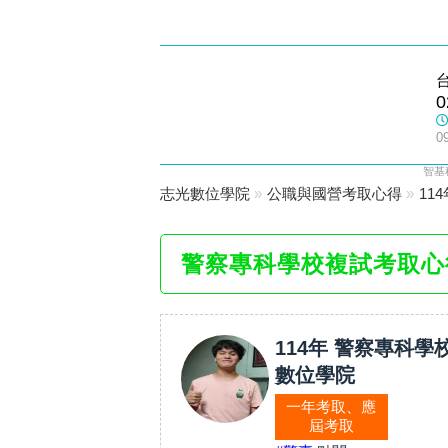
士林志光
0
數位學院
0
智基
志光數位學院
»
公職與國營考取心得
»
11
警察專科學校複試考取心
114年 警察專科學
數位學院
一年考取、應
屆考取