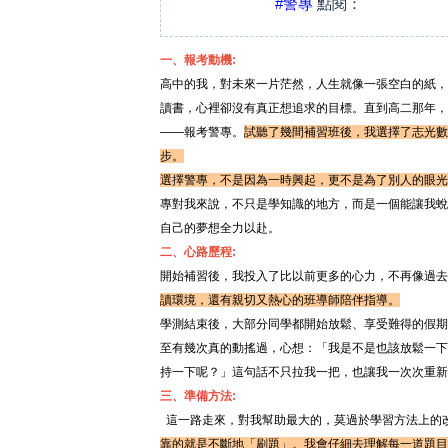
#警專
點閱：
一、報考動機:
高中的我，對未來一片茫然，人生就像一張空白的紙，
讀書，心裡卻沒有真正想追求的目標。直到高二那年，
——報考警專。
試聽了幾間補習班後，我選擇了志光數
步。
選擇警專，不是因為一時興起，更不是為了別人的眼光
專對我來說，不只是學知識的地方，而是一個能讓我蛻
自己的夢想全力以赴。
二、心路歷程:
開始補習後，我投入了比以前更多的心力，不再像過去
讀環境，還有親切又熱心的班導師陪伴指導。
學測結束後，大部分同學都開始放鬆、享受難得的假期
至有幾次真的動搖過，心想：「我是不是也該放鬆一下
持一下呢？」這句話不只拉我一把，也讓我一次次重新
三、準備方法:
這一路走來，對我幫助最大的，莫過於學習方法上的
靠的就是不斷地「刷題」。我會仔細去理解每一道題目