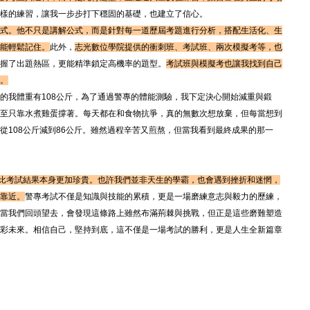
樣的練習，讓我一步步打下穩固的基礎，也建立了信心。
式。他不只是講解公式，而是針對每一道歷屆考題進行分析，搭配生活化、生
能輕鬆記住。
此外，
志光數位學院提供的衝刺班、考試班、兩次模擬考等，也
握了出題熱區，更能精準鎖定高機率的題型。
考試班與模擬考也讓我找到自己
。
的我體重有108公斤，為了通過警專的體能測驗，我下定決心開始減重與鍛
至只靠水煮雞蛋撐著。每天都在和食物抗爭，真的無數次想放棄，但每當想到
從108公斤減到86公斤。雖然過程辛苦又煎熬，但當我看到最終成果的那一
比考試結果本身更加珍貴。也許我們並非天生的學霸，也會遇到挫折和迷惘，
靠近。
警專考試不僅是知識與技能的累積，更是一場磨練意志與毅力的歷練，
當我們回頭望去，會發現這條路上雖然布滿荊棘與挑戰，但正是這些磨難塑造
彩未來。相信自己，堅持到底，這不僅是一場考試的勝利，更是人生全新篇章