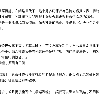
濃厚興趣。在網路世代下，越來越多犯罪行為已轉向虛擬世界，傳統
科技偵查」的訓練正是我理想中能結合興趣與社會使命感的領域。
更是一個能實現自我價值、保護社會的機會。於是我下定決心全力準
別。
就發現效率不高，尤其是國文、英文及專業科目，自己看書常常抓不
上學長姐強烈推薦我去志光數位學院補習班，他們的說法是：「補習
非常值得的投資。」
課程，原因有三個：
於課本，還會補充很多實戰技巧和易混淆觀念。例如國文老師針對選
幅提升答題速度和準確率。
需求，並且提供複習帶（雲端課程），讓我可以重複聽重點，不用擔