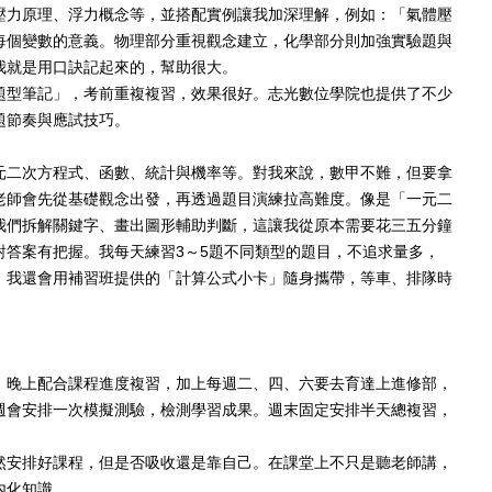
壓力原理、浮力概念等，並搭配實例讓我加深理解，例如：「氣體壓
每個變數的意義。物理部分重視觀念建立，化學部分則加強實驗題與
我就是用口訣記起來的，幫助很大。
題型筆記」，考前重複複習，效果很好。志光數位學院也提供了不少
題節奏與應試技巧。
元二次方程式、函數、統計與機率等。對我來說，數甲不難，但要拿
老師會先從基礎觀念出發，再透過題目演練拉高難度。像是「一元二
我們拆解關鍵字、畫出圖形輔助判斷，這讓我從原本需要花三五分鐘
對答案有把握。我每天練習3～5題不同類型的題目，不追求量多，
，我還會用補習班提供的「計算公式小卡」隨身攜帶，等車、排隊時
，晚上配合課程進度複習，加上每週二、四、六要去育達上進修部，
週會安排一次模擬測驗，檢測學習成果。週末固定安排半天總複習，
然安排好課程，但是否吸收還是靠自己。在課堂上不只是聽老師講，
內化知識。