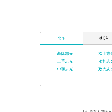
北部
桃竹苗
基隆志光
松山志
三重志光
永和志
中和志光
政大志
本站所有內容皆為