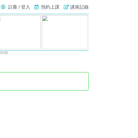
註冊 / 登入
預約上課
講座記錄
00號