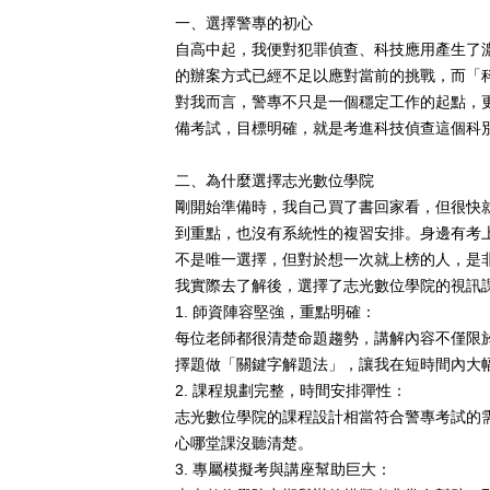
一、選擇警專的初心
自高中起，我便對犯罪偵查、科技應用產生了
的辦案方式已經不足以應對當前的挑戰，而「
對我而言，警專不只是一個穩定工作的起點，
備考試，目標明確，就是考進科技偵查這個科
二、為什麼選擇志光數位學院
剛開始準備時，我自己買了書回家看，但很快
到重點，也沒有系統性的複習安排。身邊有考
不是唯一選擇，但對於想一次就上榜的人，是
我實際去了解後，選擇了志光數位學院的視訊
1.
師資陣容堅強，重點明確：
每位老師都很清楚命題趨勢，講解內容不僅限
擇題做「關鍵字解題法」，讓我在短時間內大
2.
課程規劃完整，時間安排彈性：
志光數位學院的課程設計相當符合警專考試的
心哪堂課沒聽清楚。
3.
專屬模擬考與講座幫助巨大：