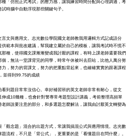
那種「仿照正式考試」的壓力感，讓我練習時間分配與心理調適，考
考試時腦中自動浮現那些關鍵句子。
文言文與應用文。
志光數位學院
國文老師教我用邏輯方式記成語分
提供範本與批改建議，幫我建立屬於自己的模板，讓我考試時不慌不
底那種，使得國文課漸漸變成我討厭的課程，
有時上課老師還要我們
那個，無法一堂課背完的同學，時常午休被叫去罰站，比他人萬分努
努力，努力的背課文，努力的把重點背起來，也確確實實的跟著課程
並得到99.75的成績
始看到題目常常沒信心。幸好補習班的英文老師非常有耐心，從文
延伸成10幾種，也會針對警專常考題型設計講義，考前整理高頻單
時老師說要注意的部分，和多選題怎麼解法，讓我由討厭英文轉變為
與「觀念題」混合的出題方式，常讓我搞混公式與應用情境。志光數
解題流程，不只是「背公式」，更重要的是「看懂題目在問什麼」。