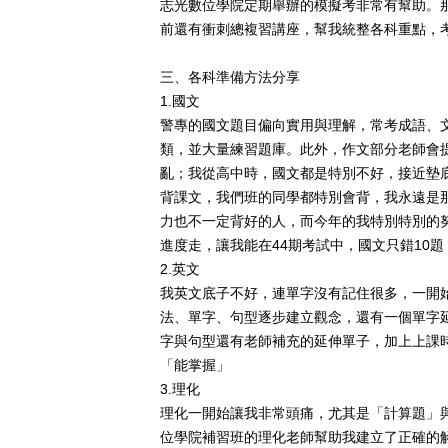
志光數位學院定期舉辦的模擬考非常有幫助。
前還有衝刺總複習講座，幫我統整各科重點，
三、各科準備方法分享
1.
國文
警專的國文題目偏向實用與理解，常考成語、
類，並大量練習題庫。
此外，作文部分老師會
亂；我從高中時，國文都是特別不好，接近墊
背課文
，我們班的同學都特別會背，我永遠是
力也不一定背好的人，而今年的我特別特別的
進度走，讓我能在44期考試中，國文只錯10題，
2.
英文
我英文底子不好，連單字沒有記住很多，一開
法、單字、句型逐步建立觀念，還有一個單字
字與句型還有老師補充的延伸單子，加上上課
「能掌握」
3.
理化
理化一開始讓我非常頭痛，尤其是「計算題」
位學院補習班的理化老師幫助我建立了正確的