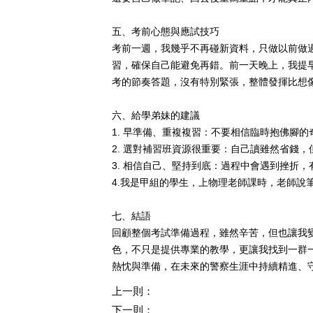
五、考前心態與應試技巧
考前一週，我幾乎不再碰新資料，只做以前做
習，確保自己能避免再錯。前一天晚上，我提
考的節奏答題，沒有特別緊張，整體發揮比想
六、給學弟妹的建議
1.
早準備、重複複習：不要相信臨時抱佛腳的
2.
選對補習班資源很重要：自己讀雖然省錢，
3.
相信自己、堅持到底：過程中會遇到挫折，
4.
我是甲組的學生，上物理老師課時，老師說
七、結語
回顧整個考試準備過程，雖然辛苦，但也讓我
色，不只是提供專業的教學，更讓我找到一群
熱忱與準備，在未來的警察生涯中持續精進、
上一則：
下一則：