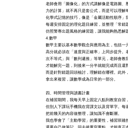
老師會用「圖像化」的方式講解像是電路圖、
力的計算」就不再只是套公式，而是可以理解
化學式記憶的技巧，像是「金屬活動性順序」
每週安排固定的理化題目練習，並整理「常錯
仿照警專出題風格的練習題，讓我能夠熟悉解
4.
數甲
數甲主要以基本數學觀念與應用為主，包括一
高分就必須在「速度與正確率」上同步提升。
次不等式」與「數列遞推」等單元，老師會教
才能解完一題，到後來一分半就能完成而且還
而是針對錯題回頭檢討，理解錯在哪裡。此外
拿出來複習，讓數學成為日常的一部分。
四、時間管理與讀書計畫
在補習期間，我每天早上固定八點到教室自習
但別人下課玩手機我在背課文以及背單字。每
把前幾天的內容做整理，讓知識不會斷層。
我也學會了「主動學習」的重要性，補習班雖
還要自己做筆記、回去後重寫重點，才能真正