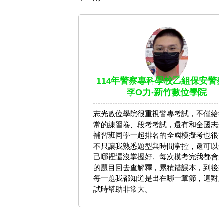
114年警察專科學校乙組保安警
李O力-新竹數位學院
志光數位學院很重視警專考試，不僅給
常的練習卷、段考考試，還有和全國志
補習班同學一起排名的全國模擬考也很
不只讓我熟悉題型與時間掌控，還可以
己哪裡還沒掌握好。每次模考完我都會
的題目回去查解釋，累積錯誤本，到後
每一題我都知道是出在哪一章節，這對
試時幫助非常大。