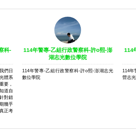
察科-
114年警專-乙組行政警察科-許o熙-澎
11
湖志光數位學院
我們日
114年警專-乙組行政警察科-許o熙-澎湖志光
114
光體系
數位學院
營志光
重要，
知道自
針對錯
期幾乎
真正考