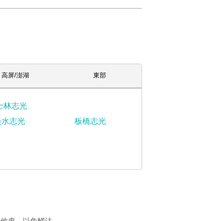
高屏/澎湖
東部
士林志光
淡水志光
板橋志光
登他處，以免觸法。