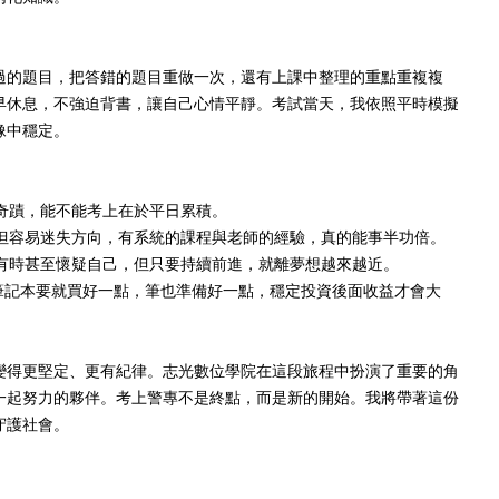
過的題目，把答錯的題目重做一次，還有上課中整理的重點重複複
早休息，不強迫背書，讓自己心情平靜。考試當天，我依照平時模擬
像中穩定。
奇蹟，能不能考上在於平日累積。
但容易迷失方向，有系統的課程與老師的經驗，真的能事半功倍。
有時甚至懷疑自己，但只要持續前進，就離夢想越來越近。
筆記本要就買好一點，筆也準備好一點，穩定投資後面收益才會大
變得更堅定、更有紀律。志光數位學院在這段旅程中扮演了重要的角
一起努力的夥伴。考上警專不是終點，而是新的開始。我將帶著這份
守護社會。