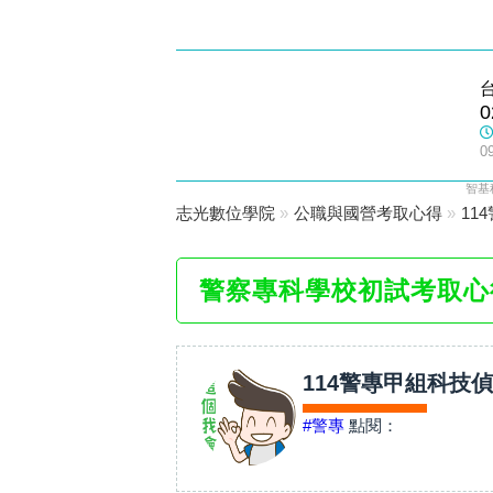
士林志光
0
數位學院
0
智基
志光數位學院
»
公職與國營考取心得
»
11
警察專科學校初試考取心
114警專甲組科技
#警專
點閱：