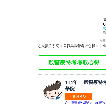
士林志光
0
數位學院
0
智基
志光數位學院
»
公職與國營考取心得
»
11
一般警察特考考取心得
114年 一般警察特
學院
6個月考取
#一般警察-四等
#行政警察