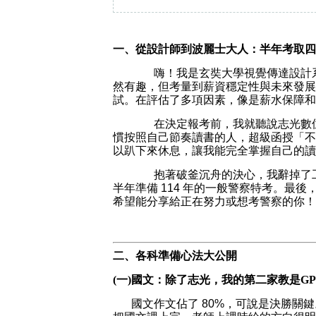
一、從設計師到波麗士大人：半年考取四
        嗨！我是玄奘大學視覺
然有趣，但考量到薪資穩定性與未來發展
試。在評估了多項因素，像是薪水保障和
        在決定報考前，我就聽
慣按照自己節奏讀書的人，超級函授「不
以趴下來休息，讓我能完全掌握自己的讀
        抱著破釜沉舟的決心，我辭
半年準備 114 年的一般警察特考。最
希望能分享給正在努力或想考警察的你！
二、各科準備心法大公開
(一)國文：除了志光，我的第二家教是GP
國文作文佔了 80%，可說是決勝關