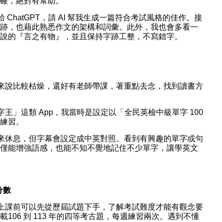
確，絕對有幫助。
ChatGPT，請 AI 幫我生成一篇符合考試風格的佳作。接
跡，也藉此熟悉作文的架構和詞彙。此外，我也會多看一
說的『言之有物』，並且保持字跡工整，不寫錯字。
來說比較枯燥，還好有老師帶課，著重點去念，找到讀書方
」這類 App，我當時是設定以「全民英檢中級單字 100 
練習。
來休息，但字幕會設定成中英對照。看到有興趣的單字或句
僅能增強語感，也能不知不覺地記住不少單字，讓學英文
分數
上課前可以先從歷屆試題下手，了解考試難度才能有觀念要
06 到 113 年的四等考古題，每週練習兩次。遇到不懂