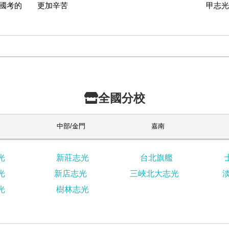
國考的
更加辛苦
甲志光
全國分校
中部/金門
嘉南
光
新莊志光
台北旗艦
光
新店志光
三峽北大志光
光
樹林志光