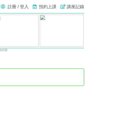
註冊 / 登入
預約上課
講座記錄
00號