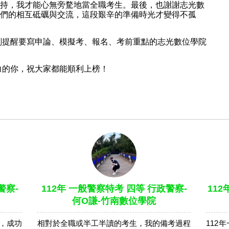
你們的支持，我才能心無旁騖地當全職考生。最後，也謝謝志光數
們的相互砥礪與交流，這段艱辛的準備時光才變得不孤
刻提醒要寫申論、模擬考、報名、考前重點的志光數位學院
在努力的你，祝大家都能順利上榜！
警察-
112年 一般警察特考 四等 行政警察-
11
何O謙-竹南數位學院
，成功
相對於全職或半工半讀的考生，我的備考過程
112