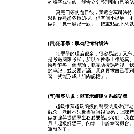
的釋字或法條，我會立刻整理到自己的 W
寫完四等的題目後，我還會寫司法特
幫助你熟悉各種題型。但有個小提醒：不
做到「見一題記一題」，把重點記下來就
(四)犯罪學：肌肉記憶背誦法
犯罪學的理論很多，很容易記了又忘
是考過國家考試，所以在教學上很認真、
快理解每一個理論，聽完函授課程後，我
的筆記，並反覆背誦。我會要求自己看到
習，就能形成「肌肉記憶」。
(五)警察法規：跟著老師建立系統架構
超級推薦超級函授的警察法規-駱羿
觀念，老師不只板書寫得很漂亮，上課時
做加強與提醒學生務必要熟記考點，我在
月「超級解惑王」的線上申論練習機會。
筆就對了」！