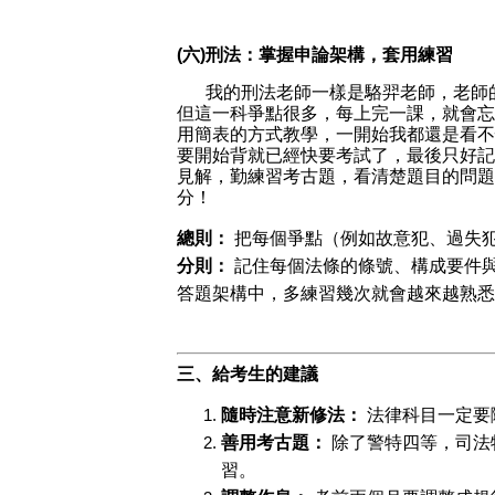
(六)刑法：掌握申論架構，套用練習
我的刑法老師一樣是駱羿老師，老師
但這一科爭點很多，每上完一課，就會忘
用簡表的方式教學，一開始我都還是看不
要開始背就已經快要考試了，最後只好記
見解，勤練習考古題，看清楚題目的問題
分！
總則：
 把每個爭點（例如故意犯、過失
分則：
 記住每個法條的條號、構成要件
答題架構中，多練習幾次就會越來越熟悉
三、給考生的建議
隨時注意新修法：
 法律科目一定
善用考古題：
 除了警特四等，司
習。