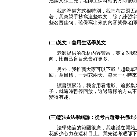
把國文課上完，老師上課時給的方向很明
我的準備方式很特別，我把考古題丟給 
著，我會親手抄寫這些範文，除了練習字
些名言佳句，確保寫出來的內容就像老師
(二)英文：善用生活學英文
老師提供的教材內容豐富，英文對我
向，比自己盲目念會好更多。
另外，我推薦大家可以下載「超級單字王
回」為目標，一週花兩天、每天一小時來
讀書讀累時，我會用看電影、追影集
子，就隨時暫停回放，透過這樣的方式不
變得有趣。
(三)憲法&法學緒論：從考古題海中撈出
法學緒論的範圍很廣，我建議在開始
花多少心力在這科目上。我先從考選部下載1