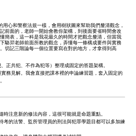
的用心和警察法規一樣，會用樹狀圖來幫助我們釐清觀念，
記前面的，老師一開始會教你架構，到後面要省時間會改
懂簡表，這一科是我花最久的時間才把觀念釐清，但當我
下駱羿老師前面所教的觀念，弄懂每一條構成要件與實務
。切記三階論每一個位置要寫在對的地方，才拿得到高
犯、正共犯、不作為犯等）整理成固定的答題架構。
與實務見解。我會直接把課本裡的申論練習題，套入固定的
。
要隨時注意新的修法內容，這很可能就是命題重點。
法特考的法警、監所管理員的刑法與犯罪學題目都可以多加練