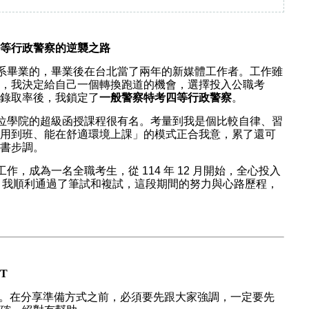
等行政警察的逆襲之路
傳達設計系畢業的，畢業後在台北當了兩年的新媒體工作者。工作雖
，我決定給自己一個轉換跑道的機會，選擇投入公職考
錄取率後，我鎖定了
一般警察特考四等行政警察
。
說志光數位學院的超級函授課程很有名。考量到我是個比較自律、習
用到班、能在舒適環境上課」的模式正合我意，累了還可
書步調。
掉了工作，成為一名全職考生，從 114 年 12 月開始，全心投入
後，我順利通過了筆試和複試，這段期間的努力與心路歷程，
T
鍵。在分享準備方式之前，必須要先跟大家強調，一定要先