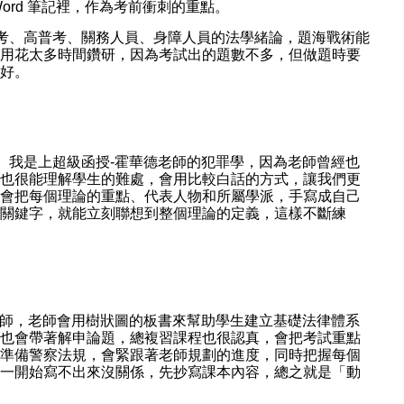
ord 筆記裡，作為考前衝刺的重點。
考、高普考、關務人員、身障人員的法學緒論，題海戰術能
用花太多時間鑽研，因為考試出的題數不多，但做題時要
好。
。我是上超級函授-霍華德老師的犯罪學，因為老師曾經也
也很能理解學生的難處，會用比較白話的方式，讓我們更
會把每個理論的重點、代表人物和所屬學派，手寫成自己
關鍵字，就能立刻聯想到整個理論的定義，這樣不斷練
老師，老師會用樹狀圖的板書來幫助學生建立基礎法律體系
也會帶著解申論題，總複習課程也很認真，會把考試重點
準備警察法規，會緊跟著老師規劃的進度，同時把握每個
一開始寫不出來沒關係，先抄寫課本內容，總之就是「動