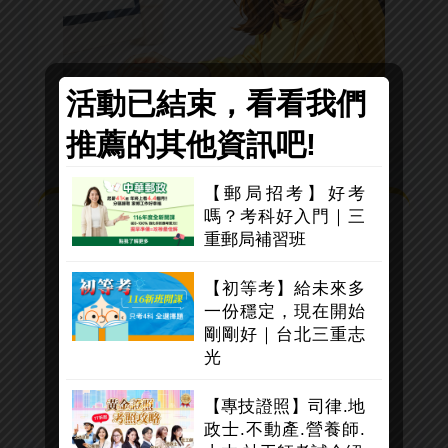
活動已結束，看看我們
推薦的其他資訊吧!
【郵局招考】好考
嗎？考科好入門｜三
重郵局補習班
立即預約試聽，找到適合您的學習方式
【初等考】給未來多
一份穩定，現在開始
🎯 預約試聽課程
剛剛好｜台北三重志
光
【專技證照】司律.地
政士.不動產.營養師.