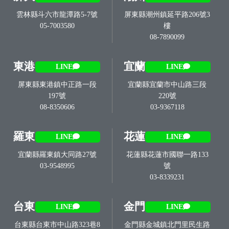
雲林縣斗六市龍潭路5-7號
屏東縣潮州鎮延平路206號3
05-7003580
樓
08-7890099
東港
宜蘭
LINE
LINE
屏東縣東港鎮中正路一段
宜蘭縣宜蘭市中山路三段
197號
220號
08-8350606
03-9367118
羅東
花蓮
LINE
LINE
宜蘭縣羅東鎮大同路27號
花蓮縣花蓮市國聯一路133
03-9548995
號
03-8339231
台東
金門
LINE
LINE
台東縣台東市中山路323巷8
金門縣金城鎮北門里民生路