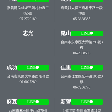
嘉義縣民雄鄉三興村神農二
嘉義縣太保市嘉朴東路一段
街5號
78號
05-2720180
05-3628385
志光
崑山
LINE
台南市永康區大灣路796號3
樓
06-2058506
成功
佳里
LINE
LINE
台南市東區大學路西段41號
台南市佳里區延平路106號3
06-6027289
樓
06-7236776
麻豆
新營
LINE
LINE
台南市麻豆區中山路70號
台南市新營區新進路11號