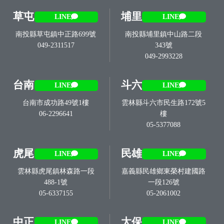
草屯
埔里
LINE
LINE
南投縣草屯鎮中正路699號
南投縣埔里鎮中山路二段
049-2311517
343號
049-2993228
台南
斗六
LINE
LINE
台南市成功路49號1樓
雲林縣斗六市民生路172號5
06-2296641
樓
05-5377088
虎尾
民雄
LINE
LINE
雲林縣虎尾鎮林森路一段
嘉義縣民雄鄉東榮村建國路
488-1號
一段126號
05-6337155
05-2061002
中正
太保
LINE
LINE