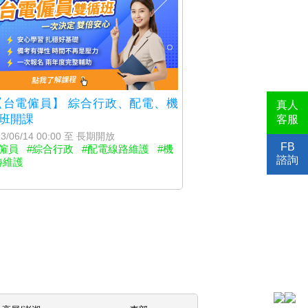
6【台電僱員】 綜合行政、配電、機
真人
新班開課
客服
3/06/14 00:00 至 長期開放
FB
僱員
#綜合行政
#配電線路維護
#機
諮詢
轉維護