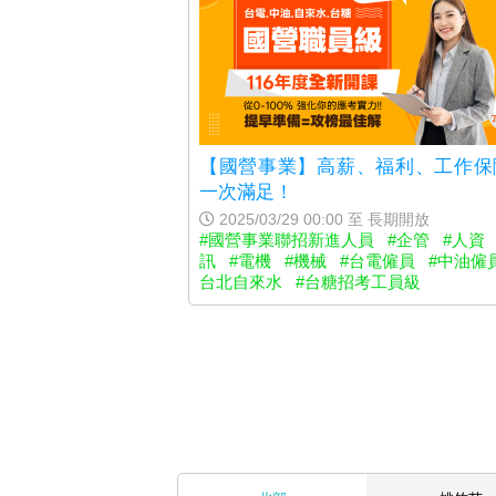
【國營事業】高薪、福利、工作保
一次滿足！
2025/03/29 00:00 至 長期開放
#國營事業聯招新進人員
#企管
#人資
訊
#電機
#機械
#台電僱員
#中油僱
台北自來水
#台糖招考工員級