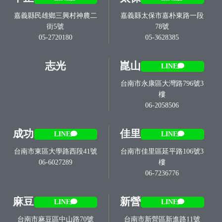
嘉義縣民雄鄉三興村神農二
嘉義縣太保市嘉朴東路一段
街5號
78號
05-2720180
05-3628385
志光
崑山
LINE
台南市永康區大灣路796號3
樓
06-2058506
成功
佳里
LINE
LINE
台南市東區大學路西段41號
台南市佳里區延平路106號3
06-6027289
樓
06-7236776
麻豆
新營
LINE
LINE
台南市麻豆區中山路70號
台南市新營區新進路11號