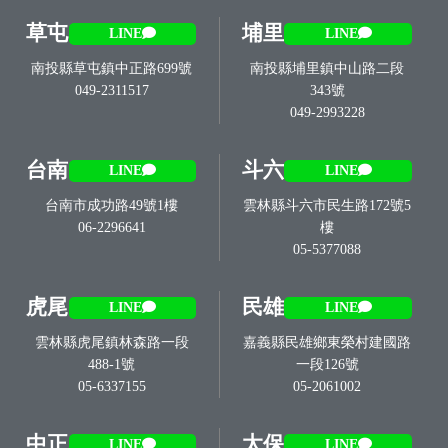
草屯
埔里
LINE
LINE
南投縣草屯鎮中正路699號
南投縣埔里鎮中山路二段
049-2311517
343號
049-2993228
台南
斗六
LINE
LINE
台南市成功路49號1樓
雲林縣斗六市民生路172號5
06-2296641
樓
05-5377088
虎尾
民雄
LINE
LINE
雲林縣虎尾鎮林森路一段
嘉義縣民雄鄉東榮村建國路
488-1號
一段126號
05-6337155
05-2061002
中正
太保
LINE
LINE