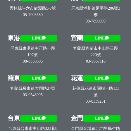
雲林縣斗六市龍潭路5-7號
屏東縣潮州鎮延平路206號3
05-7003580
樓
08-7890099
東港
宜蘭
LINE
LINE
屏東縣東港鎮中正路一段
宜蘭縣宜蘭市中山路三段
197號
220號
08-8350606
03-9367118
羅東
花蓮
LINE
LINE
宜蘭縣羅東鎮大同路27號
花蓮縣花蓮市國聯一路133
03-9548995
號
03-8339231
台東
金門
LINE
LINE
台東縣台東市中山路323巷8
金門縣金城鎮北門里民生路