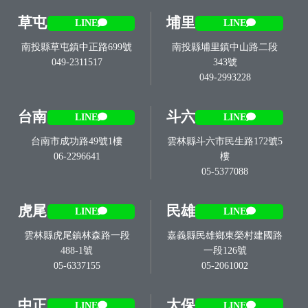
草屯
埔里
LINE
LINE
南投縣草屯鎮中正路699號
南投縣埔里鎮中山路二段
049-2311517
343號
049-2993228
台南
斗六
LINE
LINE
台南市成功路49號1樓
雲林縣斗六市民生路172號5
06-2296641
樓
05-5377088
虎尾
民雄
LINE
LINE
雲林縣虎尾鎮林森路一段
嘉義縣民雄鄉東榮村建國路
488-1號
一段126號
05-6337155
05-2061002
中正
太保
LINE
LINE