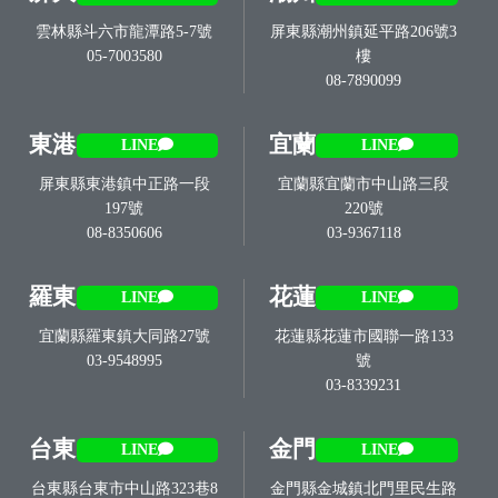
雲林縣斗六市龍潭路5-7號
屏東縣潮州鎮延平路206號3
05-7003580
樓
08-7890099
東港
宜蘭
LINE
LINE
屏東縣東港鎮中正路一段
宜蘭縣宜蘭市中山路三段
197號
220號
08-8350606
03-9367118
羅東
花蓮
LINE
LINE
宜蘭縣羅東鎮大同路27號
花蓮縣花蓮市國聯一路133
03-9548995
號
03-8339231
台東
金門
LINE
LINE
台東縣台東市中山路323巷8
金門縣金城鎮北門里民生路