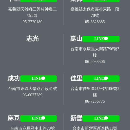
嘉義縣民雄鄉三興村神農二
嘉義縣太保市嘉朴東路一段
街5號
78號
05-2720180
05-3628385
志光
崑山
LINE
台南市永康區大灣路796號3
樓
06-2058506
成功
佳里
LINE
LINE
台南市東區大學路西段41號
台南市佳里區延平路106號3
06-6027289
樓
06-7236776
麻豆
新營
LINE
LINE
台南市麻豆區中山路70號
台南市新營區新進路11號