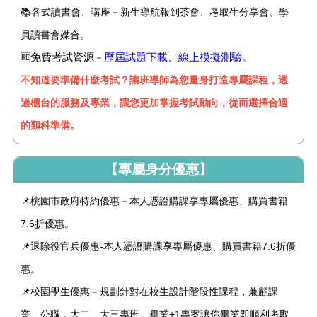
📚
各式讀書會、講座－新生導航報到茶會、考取生分享會、學
員讀書會媒合。
免費考試資源
歷屆試題下載
、
線上模擬測驗
🆓
－
。
不知道要準備什麼考試？讓班導師為您量身打造專屬課程，透
過櫃台的服務及專業，讓您更加掌握考試動向，從而選擇合適
的類科準備。
【專屬身分優惠】
📌桃園市政府特約優惠－本人憑證購課享專屬優惠、購買書籍
7.6折優惠。
📌退除役官兵優惠-本人憑證購課享專屬優惠、購買書籍7.6折優
惠。
📌校園學生優惠－規劃針對在校生設計階段性課程，兼顧課
業、公職，大二、大三專班、畢業+1專案讓你畢業即順利考取