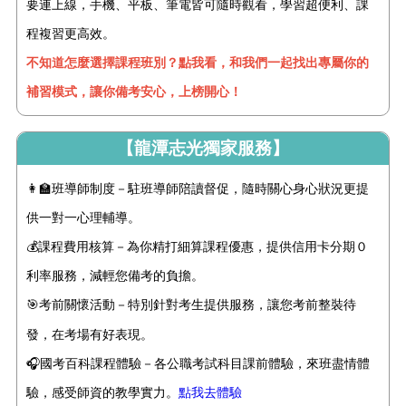
要連上線，手機、平板、筆電皆可隨時觀看，學習超便利、課
程複習更高效。
不知道怎麼選擇課程班別？點我看，和我們一起找出專屬你的
補習模式，讓你備考安心，上榜開心！
【龍潭志光獨家服務】
👩‍🏫班導師制度－駐班導師陪讀督促，隨時關心身心狀況更提
供一對一心理輔導。
💰課程費用核算－為你精打細算課程優惠，提供信用卡分期０
利率服務，減輕您備考的負擔。
🎯考前關懷活動－特別針對考生提供
服務
，讓您考前整裝待
發，在考場有好表現。
🎧國考百科課程體驗－各公職考試科目課前體驗，來班盡情體
驗，感受師資的教學實力。
點我去體驗