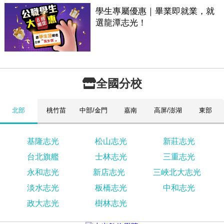
學生專屬優惠｜畢業即就業，就
選龍潭志光！
全國分校
北部
桃竹苗
中部/金門
嘉南
高屏/澎湖
東部
基隆志光
松山志光
新莊志光
台北旗艦
士林志光
三重志光
永和志光
新店志光
三峽北大志光
淡水志光
板橋志光
中和志光
政大志光
樹林志光