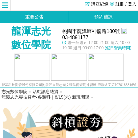
講座紀錄
註冊 / 登入
重要公告
預約補課
龍潭志光
桃園市龍潭區神龍路180號
03-4891177
數位學院
週一至週五 12:00-21:00 週六 10:00-
19:00 週日 09:00-17:00
(假日營業時間)
智基科技開發股份有限公司附設私立龍志光文理法商短期補習班-府教終字第1070185816號
志光數位學院
»
活動訊息總覽
»
龍潭志光專技普考-各類科｜8/15(六) 新班開課
»