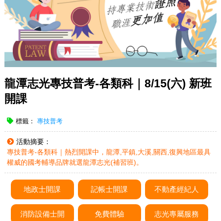
龍潭志光專技普考-各類科｜8/15(六) 新班
開課
標籤：
專技普考
活動摘要：
專技普考-各類科｜熱烈開課中，龍潭,平鎮,大溪,關西,復興地區最具
權威的國考輔導品牌就選龍潭志光(補習班)。
地政士開課
記帳士開課
不動產經紀人
消防設備士開
免費體驗
志光專屬服務