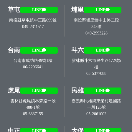
草屯
埔里
LINE
LINE
南投縣草屯鎮中正路699號
南投縣埔里鎮中山路二段
049-2311517
343號
049-2993228
台南
斗六
LINE
LINE
台南市成功路49號1樓
雲林縣斗六市民生路172號5
06-2296641
樓
05-5377088
虎尾
民雄
LINE
LINE
雲林縣虎尾鎮林森路一段
嘉義縣民雄鄉東榮村建國路
488-1號
一段126號
05-6337155
05-2061002
中正
太保
LINE
LINE