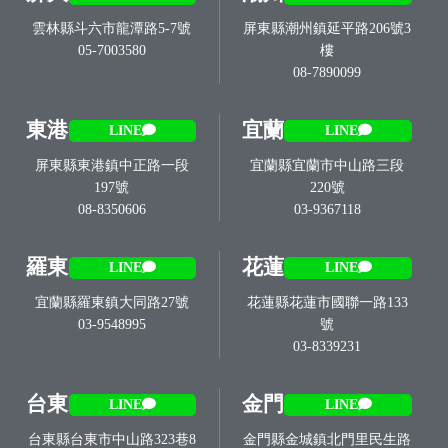
雲林縣斗六市龍潭路5-7號
屏東縣潮州鎮延平路206號3
05-7003580
樓
08-7890099
東港
宜蘭
LINE
LINE
屏東縣東港鎮中正路一段
宜蘭縣宜蘭市中山路三段
197號
220號
08-8350606
03-9367118
羅東
花蓮
LINE
LINE
宜蘭縣羅東鎮大同路27號
花蓮縣花蓮市國聯一路133
03-9548995
號
03-8339231
台東
金門
LINE
LINE
台東縣台東市中山路323巷8
金門縣金城鎮北門里民生路