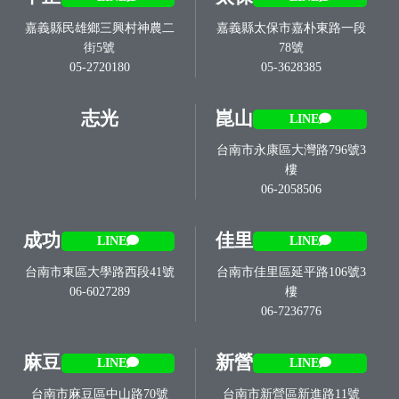
嘉義縣民雄鄉三興村神農二
嘉義縣太保市嘉朴東路一段
街5號
78號
05-2720180
05-3628385
志光
崑山
LINE
台南市永康區大灣路796號3
樓
06-2058506
成功
佳里
LINE
LINE
台南市東區大學路西段41號
台南市佳里區延平路106號3
06-6027289
樓
06-7236776
麻豆
新營
LINE
LINE
台南市麻豆區中山路70號
台南市新營區新進路11號