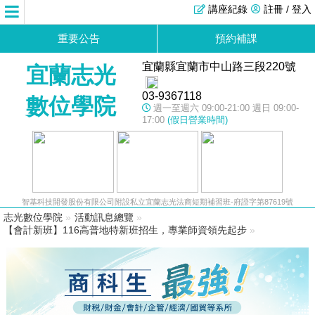
講座紀錄
註冊 / 登入
重要公告
預約補課
宜蘭縣宜蘭市中山路三段220號
宜蘭志光
03-9367118
數位學院
週一至週六 09:00-21:00 週日 09:00-
17:00
(假日營業時間)
智基科技開發股份有限公司附設私立宜蘭志光法商短期補習班-府證字第87619號
志光數位學院
»
活動訊息總覽
»
【會計新班】116高普地特新班招生，專業師資領先起步
»