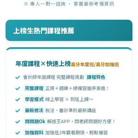
※ 專人一對一諮詢 · 掌握最新考情資訊
上榜生熱門課程推薦
年度課程×快速上榜
高分年度班/高分加強班
會計師年度課程 完整課程規劃
課程特色
完整課程
正規＋題庫＋總複習循序漸進！
學習模式
線上學習 × 到班上課～
最新修法
稅法、審計準則最新講座
問問題Ok
解惑王APP，問老師問題好方便！
加強弱科
加強班2年觀看期限，輕鬆複習