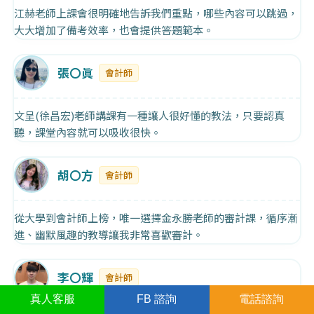
江赫老師上課會很明確地告訴我們重點，哪些內容可以跳過，
大大增加了備考效率，也會提供答題範本。
張〇眞
會計師
文呈(徐昌宏)老師講課有一種讓人很好懂的教法，只要認真
聽，課堂內容就可以吸收很快。
胡〇方
會計師
從大學到會計師上榜，唯一選擇金永勝老師的審計課，循序漸
進、幽默風趣的教導讓我非常喜歡審計。
李〇輝
會計師
真人
客服
FB
諮詢
電話諮詢