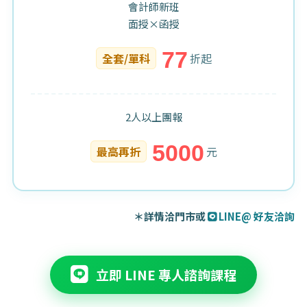
會計師新班
面授×函授
77
全套/單科
折起
2人以上團報
5000
最高再折
元
＊詳情洽門市或
LINE@ 好友洽詢
立即 LINE 專人諮詢課程