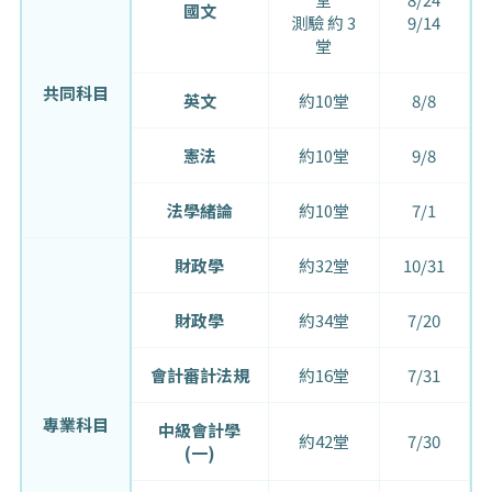
國文
測驗 約 3
9/14
堂
共同科目
英文
約10堂
8/8
憲法
約10堂
9/8
法學緒論
約10堂
7/1
財政學
約32堂
10/31
財政學
約34堂
7/20
會計審計法規
約16堂
7/31
專業科目
中級會計學
約42堂
7/30
(一)