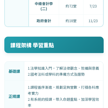
中級會計學
約72堂
7/23
(二)
政府會計
約18堂
11/23
課程架構 學習重點
1.法學知識入門，了解法律觀念、架構與意義
基礎課
2.國考法科或學科的準備方式及趨勢
1.課程循序漸進，規劃足夠堂數，打穩各科應
考實力
正規課
2.有系統的授課，帶入命題重點，加深學習效
率