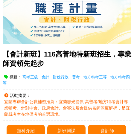
【會計新班】116高普地特新班招生，專業
師資領先起步
標籤：
高考三級
會計
財稅行政
普考
地方特考三等
地方特考四
等
活動摘要：
宜蘭專辦會計公職補習推薦：宜蘭志光提供 高普考/地方特考會計專
業輔考。針對中會、政府會計、會審法規會提供名師深度解析，是宜
蘭縣考生在地備考的首選環境。
類科介紹
新班開課
會計師