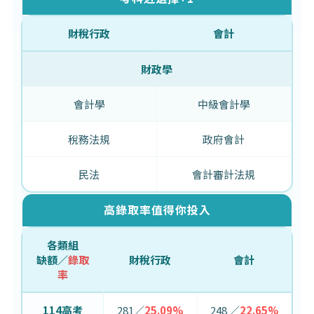
財稅行政
會計
財政學
會計學
中級會計學
稅務法規
政府會計
民法
會計審計法規
高錄取率值得你投入
各類組
缺額／
錄取
財稅行政
會計
率
114高考
281／
25.09%
248 ／
22.65%