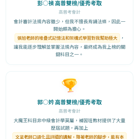
彭○禎
高普雙榜/優秀考取
高普考會計
會計審計法規內容雖少，但我不擅長背誦法條，因此一
開始頗為擔心。
張旭老師的堆疊式記憶法和架構式學習對我幫助極大
，
讓我能逐步理解並掌握法規內容，最終成為我上榜的關
鍵科目之一。
郭○妗
高普雙榜/優秀考取
高普考會計
大魔王科目非中級會計學莫屬，補習班教材提供了大量
歷屆試題，再加上
文呈老師口語化且詳細的講解，隨著老師的腳步，能有本