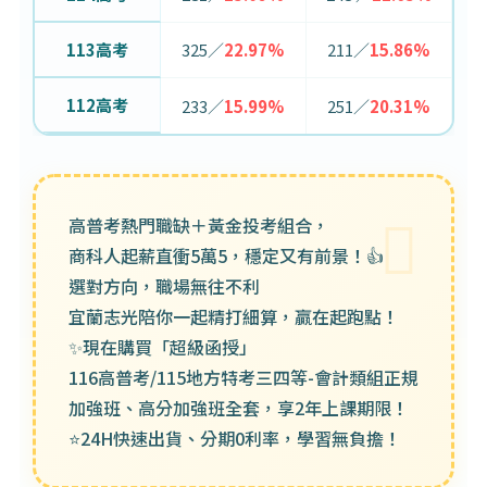
113高考
325／
22.97%
211／
15.86%
112高考
233／
15.99%
251／
20.31%
高普考熱門職缺＋黃金投考組合，
商科人起薪直衝5萬5，穩定又有前景！👍
選對方向，職場無往不利
宜蘭志光陪你一起精打細算，贏在起跑點！
✨現在購買「超級函授」
116高普考/115地方特考三四等-會計類組正規
加強班、高分加強班全套，享2年上課期限！
⭐️24H快速出貨、分期0利率，學習無負擔！