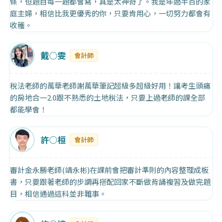
條，但題目每一題都會寫，真是太神奇了。我是年過半百的家
庭主婦，相信比我更優秀的你，只要肯用心，一切努力都會有
收穫。
戴○雯
會計師
稅法老師的萬華老師謝萬華筆記超級多超級好用！讓考生頭痛
的房地合一2.0跟不熟悉的土地稅法，只要上過老師的課全部
都能學會！
許○桓
會計師
審計金永勝老師(靖永彬)在課前會把審計準則的內容整理成板
書，只要跟著老師的步調再搭配回家不斷做背誦複習及做完題
目，相信通過這科並非難事。