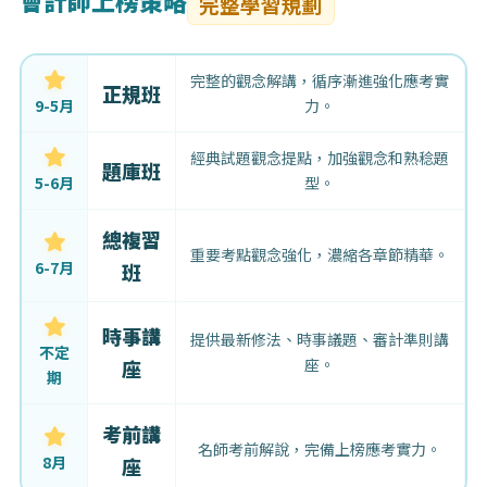
會計師上榜策略
完整學習規劃
完整的觀念解講，循序漸進強化應考實
正規班
9-5月
力。
經典試題觀念提點，加強觀念和熟稔題
題庫班
5-6月
型。
總複習
重要考點觀念強化，濃縮各章節精華。
6-7月
班
時事講
提供最新修法、時事議題、審計準則講
不定
座。
座
期
考前講
名師考前解說，完備上榜應考實力。
8月
座