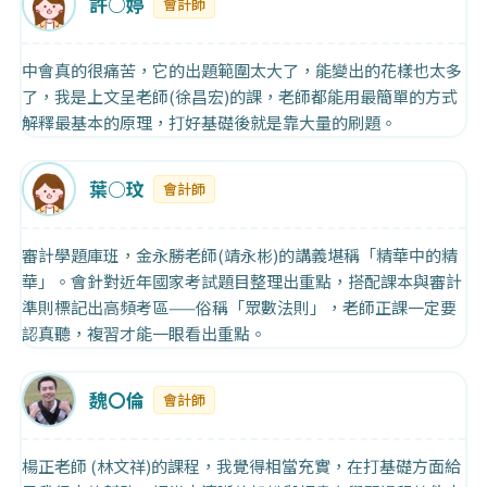
許○婷
會計師
中會真的很痛苦，它的出題範圍太大了，能變出的花樣也太多
了，我是上文呈老師(徐昌宏)的課，老師都能用最簡單的方式
解釋最基本的原理，打好基礎後就是靠大量的刷題。
葉○玟
會計師
審計學題庫班，金永勝老師(靖永彬)的講義堪稱「精華中的精
華」。會針對近年國家考試題目整理出重點，搭配課本與審計
準則標記出高頻考區——俗稱「眾數法則」，老師正課一定要
認真聽，複習才能一眼看出重點。
魏〇倫
會計師
楊正老師 (林文祥)的課程，我覺得相當充實，在打基礎方面給