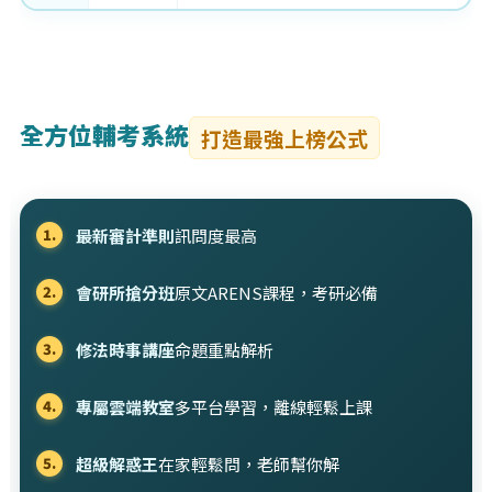
全方位輔考系統
打造最強上榜公式
最新審計準則
訊問度最高
1.
會研所搶分班
原文ARENS課程，考研必備
2.
修法時事講座
命題重點解析
3.
專屬雲端教室
多平台學習，離線輕鬆上課
4.
超級解惑王
在家輕鬆問，老師幫你解
5.