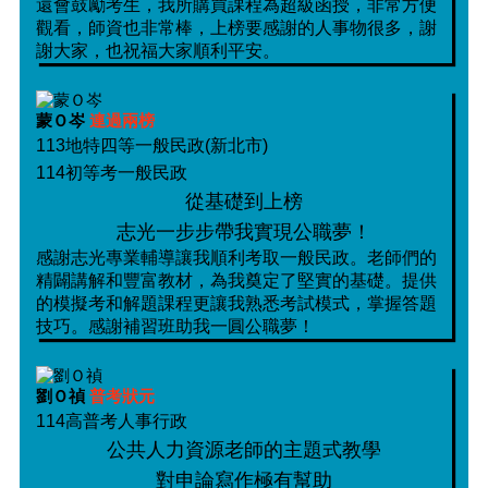
還會鼓勵考生，我所購買課程為超級函授，非常方便
觀看，師資也非常棒，上榜要感謝的人事物很多，謝
謝大家，也祝福大家順利平安。
蒙Ｏ岑
連過兩榜
113地特四等一般民政(新北市)
114初等考一般民政
從基礎到上榜
志光一步步帶我實現公職夢！
感謝志光專業輔導讓我順利考取一般民政。老師們的
精闢講解和豐富教材，為我奠定了堅實的基礎。提供
的模擬考和解題課程更讓我熟悉考試模式，掌握答題
技巧。感謝補習班助我一圓公職夢！
劉Ｏ禎
普考狀元
114高普考人事行政
公共人力資源老師的主題式教學
對申論寫作極有幫助