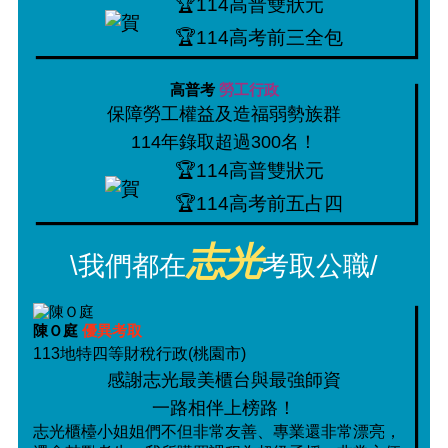
🏆114高普雙狀元
🏆114高考前三全包
高普考
勞工行政
保障勞工權益及造福弱勢族群
114年錄取超過300名！
🏆114高普雙狀元
🏆114高考前五占四
志光
\我們都在
考取公職/
陳Ｏ庭
優異考取
113地特四等財稅行政(桃園市)
感謝志光最美櫃台與最強師資
一路相伴上榜路！
志光櫃檯小姐姐們不但非常友善、專業還非常漂亮，