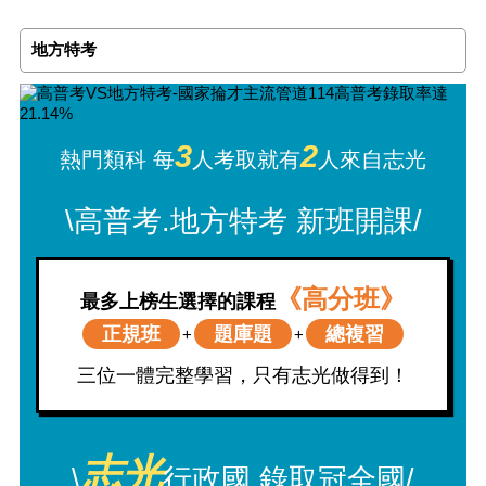
地方特考
3
2
熱門類科 每
人考取就有
人來自志光
\高普考.地方特考 新班開課/
《高分班》
最多上榜生選擇的課程
正規班
題庫題
總複習
+
+
三位一體完整學習，只有志光做得到！
志光
\
行政國 錄取冠全國/