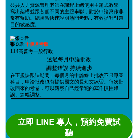
公共人力資源管理老師在課程上總使用主題式教學，
寫出架構並跟各個不同的主題串聯，對於申論寫作非
常有幫助。總複習快速說明熱門考點，有效提升對題
目的敏感度。
張Ｏ君
十個月考取
114高普考一般行政
透過每月申論批改
調整錯誤 持續進步
在正規課跟課期間，每個月的申論線上批改不只專業
科目，申論批改也有提供國文的長短文練習。每次批
改回來的考卷，可以觀察自己經常犯的寫作慣性錯
誤、篇幅調整。
立即 LINE 專人，預約免費試
聽