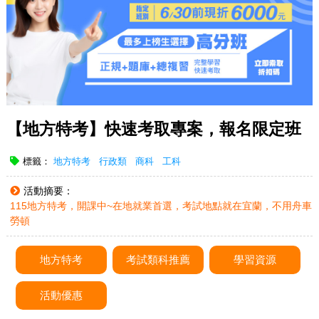
【地方特考】快速考取專案，報名限定班
標籤：
地方特考
行政類
商科
工科
活動摘要：
115地方特考，開課中~在地就業首選，考試地點就在宜蘭，不用舟車
勞頓
地方特考
考試類科推薦
學習資源
活動優惠