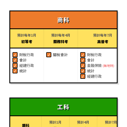
商科
預計每年1月
預計每年4月
預計每年7月
初等考
關務特考
高普考
財稅行政
關稅會計
財稅行政
✓
✓
✓
會計
會計
✓
✓
經建行政
金融保險
✓
✓
(無地特)
統計
統計
✓
✓
經建行政
✓
工科
預計1月
預計4月
預計7月
類科