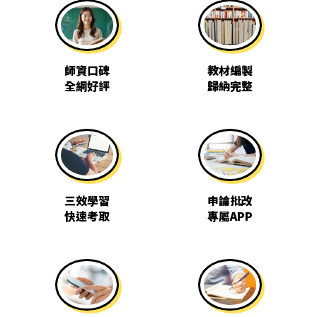
師資口碑
教材編製
全網好評
歸納完整
三效學習
申論批改
快速考取
專屬APP