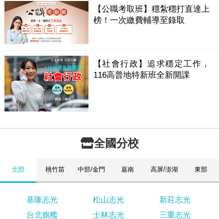
【公職考取班】穩紮穩打直達上
榜！一次繳費輔導至錄取
【社會行政】追求穩定工作，
116高普地特新班全新開課
全國分校
北部
桃竹苗
中部/金門
嘉南
高屏/澎湖
東部
基隆志光
松山志光
新莊志光
台北旗艦
士林志光
三重志光