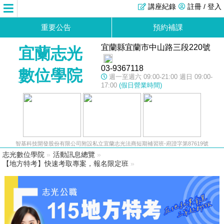
講座紀錄
註冊 / 登入
重要公告
預約補課
宜蘭縣宜蘭市中山路三段220號
宜蘭志光
03-9367118
數位學院
週一至週六 09:00-21:00 週日 09:00-
17:00
(假日營業時間)
智基科技開發股份有限公司附設私立宜蘭志光法商短期補習班-府證字第87619號
志光數位學院
»
活動訊息總覽
»
【地方特考】快速考取專案，報名限定班
»