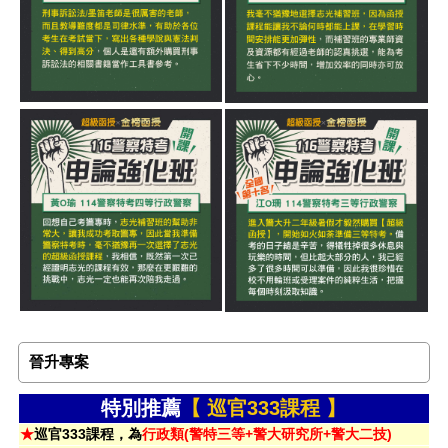
晉升專案
特別推薦
【 巡官333課程 】
★
巡官333課程，為
行政類(警特三等+警大研究所+警大二技)