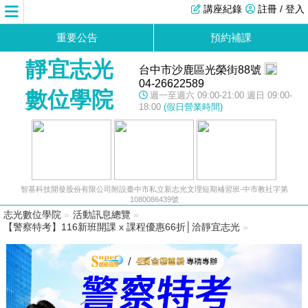
講座紀錄
註冊 / 登入
重要公告
預約補課
靜宜志光
台中市沙鹿區光榮街88號
04-26622589
數位學院
週一至週六 09:00-21:00 週日 09:00-
18:00
(假日營業時間)
智基科技開發股份有限公司附設臺中市私立新志光文理短期補習班-中市教社字第
1080086439號
志光數位學院
»
活動訊息總覽
»
【警察特考】116新班開課 x 課程優惠66折│洽靜宜志光
»