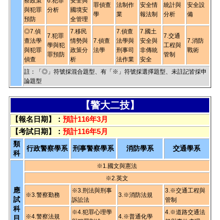
察政策
6.犯罪
安全與
罪偵查
法制作
安全情
統計與
安全設
與犯罪
分析
國境安
學
業
報法制
分析
備
預防
全管理
◎7.偵
7.移民
7.偵查
7.國土
7.犯罪
7.交通
查法學
情勢與
7.偵查
法學與
安全與
7.消防
學與犯
工程與
與犯罪
政策分
法學
刑事司
非傳統
戰術
罪預防
管制
偵查
析
法作業
安全
註：「◎」符號採混合題型、有「※」符號採選擇題型、未註記皆採申
論題型
【警大二技】
【報名日期】：
預計116年3月
【考試日期】：
預計116年5月
類
行政警察學系
刑事警察學系
消防學系
交通學系
科
※1.國文與憲法
※2.英文
應
※3.刑法與刑事
3.※交通工程與
※3.警察勤務
3.※消防法規
試
訴訟法
管制
科
※4.犯罪心理學
4.※道路交通法
※4.警察法規
4.※普通化學
目