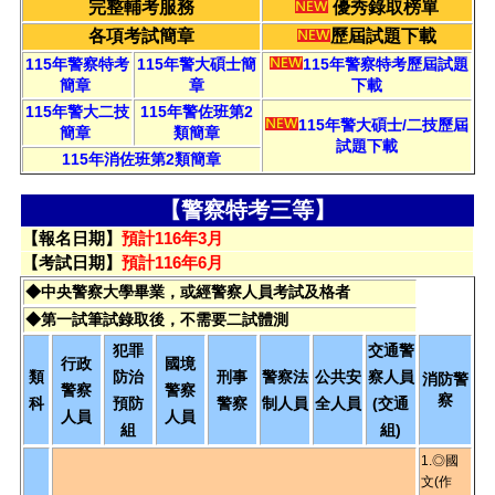
完整輔考服務
優秀錄取榜單
各項考試簡章
歷屆試題下載
115年警察特考
115年警大碩士簡
115年警察特考歷屆試題
簡章
章
下載
115年警大二技
115年警佐班第2
115年警大碩士/二技歷屆
簡章
類簡章
試題下載
115年消佐班第2類簡章
【警察特考三等】
【報名日期】
預計116年3月
【考試日期】
預計116年6月
◆中央警察大學畢業，或經警察人員考試及格者
◆第一試筆試錄取後，不需要二試體測
犯罪
交通警
行政
國境
類
防治
刑事
警察法
公共安
察人員
消防警
警察
警察
察
科
預防
警察
制人員
全人員
(交通
人員
人員
組
組)
1.◎國
文(作