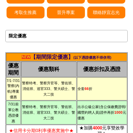
考取生推薦
晉升專案
聯絡靜宜志光
限定優惠
【
期間限定優惠】
(以下憑證優惠不得併用)
優惠
優惠類科
優惠折扣及憑證
期間
7/1-7/31
警察特考、警察升官等、警佐班、
警察(內
消佐班、巡官333、警大碩士、警
全套
66
折
軌)專案
大二技
優惠
7/31前
警察特考、警察升官等、警佐班、
出示公級公家(含公保繳費證明/
軍公教
消佐班、巡官333、警大碩士、警
國營約聘人員)證件再折
1000
元
憑證優
大二技
優惠
惠
★加購
4000
元享雙效學
★信用卡分期0利率優惠實施中★