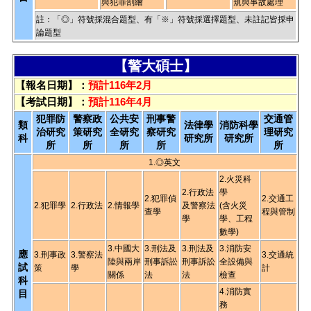
與犯罪剖繪
規與事故處理
註：「◎」符號採混合題型、有「※」符號採選擇題型、未註記皆採申
論題型
【警大碩士】
【報名日期】：
預計116年2月
【考試日期】：
預計116年4月
犯罪防
警察政
公共安
刑事警
交通管
類
法律學
消防科學
治研究
策研究
全研究
察研究
理研究
科
研究所
研究所
所
所
所
所
所
1.◎英文
2.火災科
2.行政法
學
2.犯罪偵
2.交通工
2.犯罪學
2.行政法
2.情報學
及警察法
(含火災
查學
程與管制
學
學、工程
數學)
3.中國大
3.刑法及
3.刑法及
3.消防安
應
3.刑事政
3.警察法
3.交通統
陸與兩岸
刑事訴訟
刑事訴訟
全設備與
試
策
學
計
關係
法
法
檢查
科
4.消防實
目
務