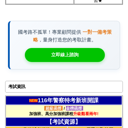
習★
國考路不孤單！專業顧問提供
一對一備考策
略
，量身打造您的考取計畫。
立即線上諮詢
考試資訊
116年警察特考新班開課
超級函授
/
金榜函授
加強班、高分加強班課程
升級觀看兩年!
【考試資源】