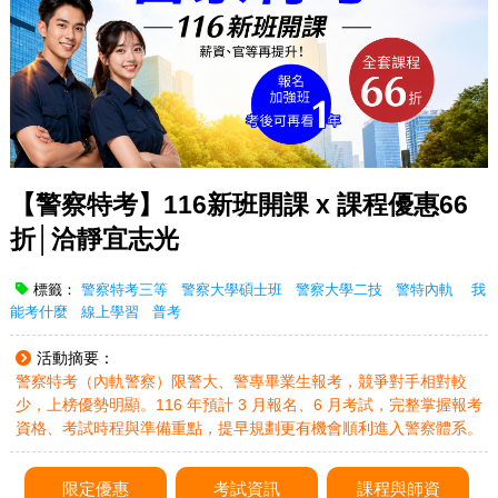
【警察特考】116新班開課 x 課程優惠66
折│洽靜宜志光
標籤：
警察特考三等
警察大學碩士班
警察大學二技
警特內軌
我
能考什麼
線上學習
普考
活動摘要：
警察特考（內軌警察）限警大、警專畢業生報考，競爭對手相對較
少，上榜優勢明顯。116 年預計 3 月報名、6 月考試，完整掌握報考
資格、考試時程與準備重點，提早規劃更有機會順利進入警察體系。
限定優惠
考試資訊
課程與師資