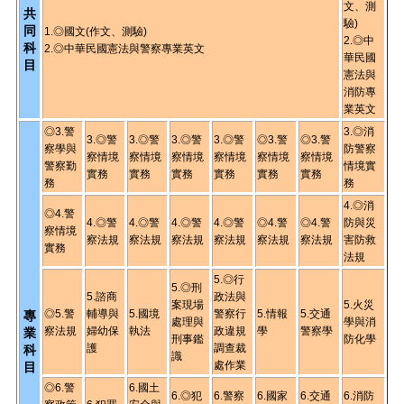
文、測
共
驗)
同
1.◎國文(作文、測驗)
2.◎中
科
2.◎中華民國憲法與警察專業英文
華民國
目
憲法與
消防專
業英文
◎3.警
3.◎消
3.◎警
3.◎警
3.◎警
3.◎警
◎3.警
◎3.警
察學與
防警察
察情境
察情境
察情境
察情境
察
情境
察
情境
警察勤
情境實
實務
實務
實務
實務
實務
實務
務
務
4.◎消
◎4.警
4.◎警
4.◎警
4.◎警
4.◎警
◎4.警
◎4.警
防與災
察情境
察法規
察法規
察法規
察法規
察法規
察法規
害防救
實務
法規
5.◎行
5.◎刑
5.諮商
政法與
案現場
5.火災
◎5.警
輔導與
5.國境
警察行
5.情報
5.交通
專
處理與
學與消
察法規
婦幼保
執法
政違規
學
警察學
業
刑事鑑
防化學
護
調查裁
科
識
處作業
目
◎6.警
6.國土
6.◎犯
6.警察
6.國家
6.交通
6.消防