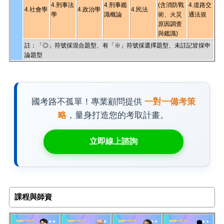
4.刑事法
4.刑事鑑
(含消防戰
4.道路交
4.社會學
4.政治學
4.民法
學
識概論
術、火災
通法規
原因調查
與鑑識)
註：「◎」符號採混合題型、有「※」符號採選擇題型、未註記皆採申
論題型
國考路不孤單！專業顧問提供
一對一備考策
略
，量身打造您的考取計畫。
立即線上諮詢
課程與師資