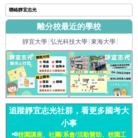
聯絡靜宜志光
離分校最近的學校
靜宜大學
弘光科技大學
東海大學
追蹤靜宜志光社群，看更多國考大
小事
📢
校園講座、社團/系會/活動贊助、校園工