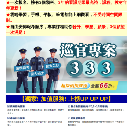
★
一次報名、擁有3個類科、
3年的看課期限最充裕，課程、教材年
年更新！
★
雲端學習，手機、平板、筆電都能上網觀看，
不受時間空間限
制。
★
自由安排報考順序，專業課程助你
晉升、學歷、願景，3個願望
一次滿足！
【獨家! 加值服務! 上榜UP UP UP】