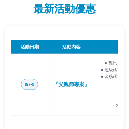
最新活動優惠
活動日期
活動內容
● 視訊-全套
● 超級函授-全
● 金榜函授-全
『父親節專案』
8/7-9
1.
2. 