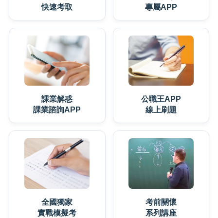
快速考取
專屬APP
課業解惑
公職王APP
課業諮詢APP
線上刷題
全國獨家
考前關懷
實戰模擬考
系列講座