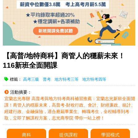
【高普/地特商科】商管人的穩薪未來！
116新班全面開課
標籤：
高考三級
普考
地方特考三等
地方特考四等
活動摘要：
宜蘭志光專辦 高普考與地方特考商科補習推薦：宜蘭志光新班全面開
課！商管人的穩薪未來，高普考-財稅行政、會計、財經廉政、統計、
經建行政、金融保險，適合應屆畢業生、轉職考生，全程輔導到考
取，立即了解課程方案，志光商學院 帶你一站上榜！
商科
提供課程
學習模式