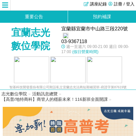
講座紀錄
註冊 / 登入
重要公告
預約補課
宜蘭縣宜蘭市中山路三段220號
宜蘭志光
03-9367118
數位學院
週一至週六 09:00-21:00 週日 09:00-
17:00
(假日營業時間)
智基科技開發股份有限公司附設私立宜蘭志光法商短期補習班-府證字第87619號
志光數位學院
»
活動訊息總覽
»
【高普/地特商科】商管人的穩薪未來！116新班全面開課
»