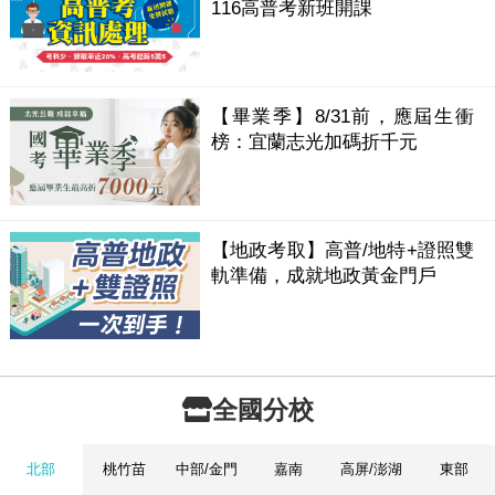
116高普考新班開課
【畢業季】8/31前，應屆生衝
榜：宜蘭志光加碼折千元
【地政考取】高普/地特+證照雙
軌準備，成就地政黃金門戶
全國分校
北部
桃竹苗
中部/金門
嘉南
高屏/澎湖
東部