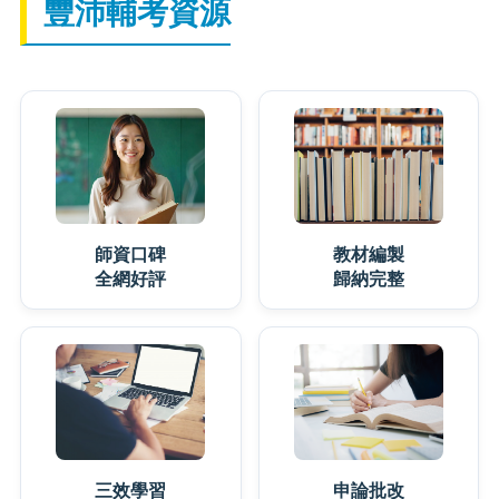
豐沛輔考資源
師資口碑
教材編製
全網好評
歸納完整
三效學習
申論批改