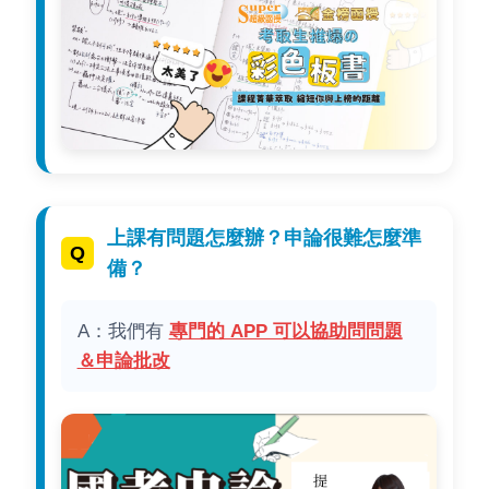
上課有問題怎麼辦？申論很難怎麼準
備？
A：我們有
專門的 APP 可以協助問問題
＆申論批改